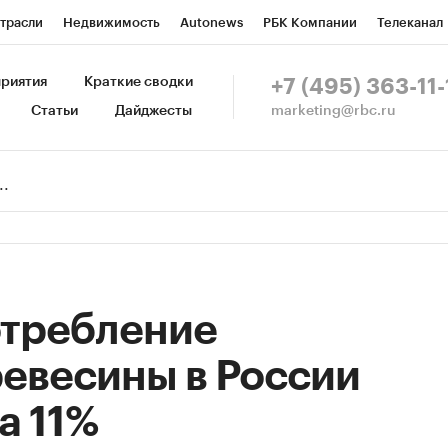
трасли
Недвижимость
Autonews
РБК Компании
Телеканал
изионеры
Национальные проекты
Город
Стиль
Крипто
Р
риятия
Краткие сводки
+7 (495) 363-11-
marketing@rbc.ru
Статьи
Дайджесты
зета
Спецпроекты СПб
Конференции СПб
Спецпроекты
Пр
Рынок наличной валюты
потребление
евесины в России
а 11%