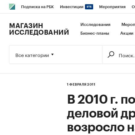
Подписка на РБК
Инвестиции
Мероприятия
О
РБК Образование
РБК Курсы
РБК Life
Тренды
В
МАГАЗИН
Исследования
Мероп
ИССЛЕДОВАНИЙ
Бизнес-планы
Акции
Исследования
Кредитные рейтинги
Франшизы
Га
Экономика
Бизнес
Технологии и медиа
Финансы
Все категории
1 ФЕВРАЛЯ 2011
В 2010 г. 
деловой др
возросло н