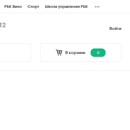
...
РБК Вино
Спорт
Школа управления РБК
БК Бизнес-среда
Дискуссионный клуб
12
Войти
оверка контрагентов
Политика
В корзине
0