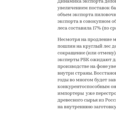
Динамика экспорта делово
увеличением поставок ба
объем экспорта пиловочни
экспорта в совокупном о
леса составила 17% (по ср
Несмотря на продление 
пошлин на круглый лес до
сокращение (или отмену) 
эксперты РБК ожидают д
производстве на фоне ув
внутри страны. Восстано
годы во многом будет зав
конкурентоспособным он
импортеры уже перестро
древесного сырья из Рос
на внутреннюю заготовку