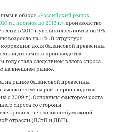
нным в обзоре
«Российский рынок
 гг., прогноз до 2013 г.»
, производство
России в 2010 г. увеличилось почти на 9%,
ы возросло на 11%. В структуре
 коррекция: доля балансовой древесины
высокая динамика производства
 году стала следствием вялого спроса
ю на внешнем рынке.
а, на рынке балансовой древесины
о высокие темпы роста производства
ию с 2009 г.). Основным фактором роста
него спроса со стороны
сле кризиса целлюлозно-бумажной
ой отрасли (ДСтП и ДВП).