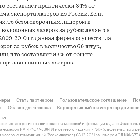
Это составляет практически 34% от
ема экспорта лазеров из России. Если
ях, то безоговорочным лидером в
 волоконных лазеров за рубеж является
2009-2010 гг. данная фирма осуществила
еров за рубеж в количестве 66 штук,
лн, что составляет 98% от общего
порта волоконных лазеров.
неры
Стать партнером
Пользовательское соглашение
По
х
Облако для бизнеса
Корпоративный регистратор доменов
026.
етельство о регистрации средства массовой информации выдано Федеральн
 за номером ИА №ФС77-63848) и сетевого издания «РБК» (свидетельство о 
 и массовых коммуникаций (Роскомнадзор) 03.12.2021 за номером ЭЛ №ФС77