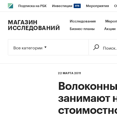
Подписка на РБК
Инвестиции
Мероприятия
О
РБК Образование
РБК Курсы
РБК Life
Тренды
В
МАГАЗИН
Исследования
Мероп
ИССЛЕДОВАНИЙ
Бизнес-планы
Акции
Исследования
Кредитные рейтинги
Франшизы
Га
Экономика
Бизнес
Технологии и медиа
Финансы
Все категории
22 МАРТА 2011
Волоконны
занимают 
стоимостн