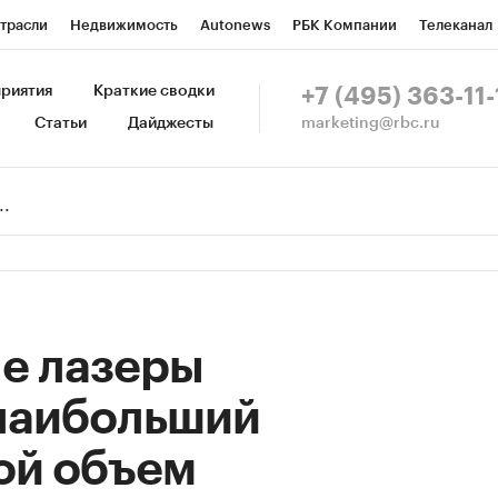
трасли
Недвижимость
Autonews
РБК Компании
Телеканал
изионеры
Национальные проекты
Город
Стиль
Крипто
Р
риятия
Краткие сводки
+7 (495) 363-11-
marketing@rbc.ru
Статьи
Дайджесты
зета
Спецпроекты СПб
Конференции СПб
Спецпроекты
Пр
Рынок наличной валюты
е лазеры
наибольший
ой объем