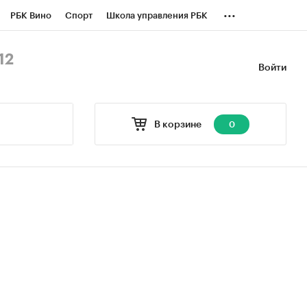
...
РБК Вино
Спорт
Школа управления РБК
БК Бизнес-среда
Дискуссионный клуб
12
Войти
оверка контрагентов
Политика
В корзине
0