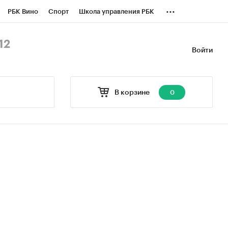
...
РБК Вино
Спорт
Школа управления РБК
БК Бизнес-среда
Дискуссионный клуб
12
Войти
оверка контрагентов
Политика
В корзине
0