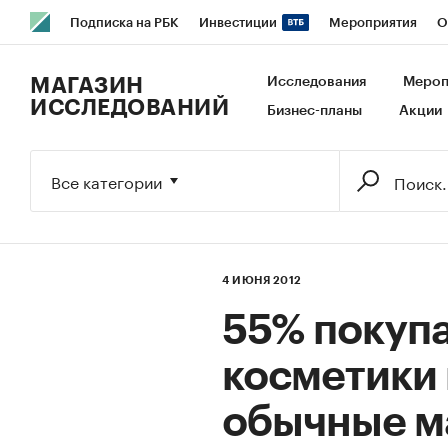
Подписка на РБК
Инвестиции
Мероприятия
О
РБК Образование
РБК Курсы
РБК Life
Тренды
В
МАГАЗИН
Исследования
Мероп
ИССЛЕДОВАНИЙ
Бизнес-планы
Акции
Исследования
Кредитные рейтинги
Франшизы
Га
Экономика
Бизнес
Технологии и медиа
Финансы
Все категории
4 ИЮНЯ 2012
55% покупа
косметики
обычные м