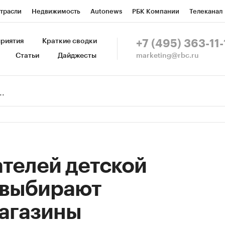
трасли
Недвижимость
Autonews
РБК Компании
Телеканал
изионеры
Национальные проекты
Город
Стиль
Крипто
Р
риятия
Краткие сводки
+7 (495) 363-11-
marketing@rbc.ru
Статьи
Дайджесты
зета
Спецпроекты СПб
Конференции СПб
Спецпроекты
Пр
Рынок наличной валюты
телей детской
 выбирают
агазины