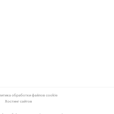
литика обработки файлов cookie
Хостинг сайтов
ой службой по надзору в сфере связи, информационных