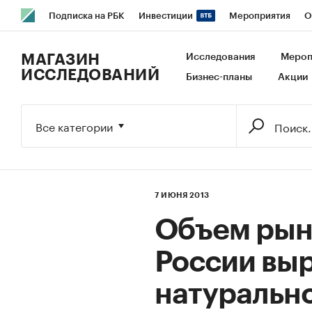
Подписка на РБК
Инвестиции
Мероприятия
О
РБК Образование
РБК Курсы
РБК Life
Тренды
В
МАГАЗИН
Исследования
Мероп
ИССЛЕДОВАНИЙ
Бизнес-планы
Акции
Исследования
Кредитные рейтинги
Франшизы
Га
Экономика
Бизнес
Технологии и медиа
Финансы
Все категории
7 ИЮНЯ 2013
Объем рын
России выр
натуральн