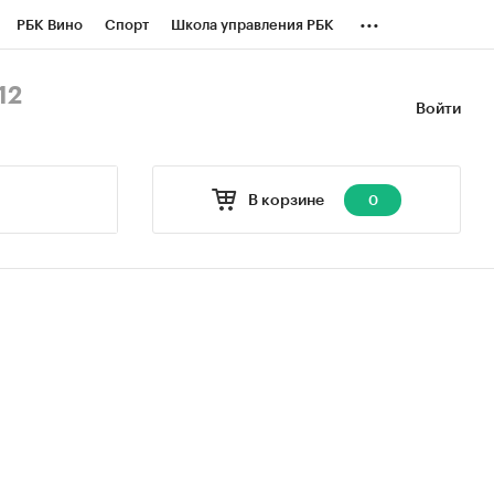
...
РБК Вино
Спорт
Школа управления РБК
БК Бизнес-среда
Дискуссионный клуб
12
Войти
оверка контрагентов
Политика
В корзине
0