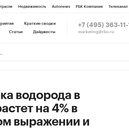
трасли
Недвижимость
Autonews
РБК Компании
Телеканал
изионеры
Национальные проекты
Город
Стиль
Крипто
Р
риятия
Краткие сводки
+7 (495) 363-11-
marketing@rbc.ru
Статьи
Дайджесты
зета
Спецпроекты СПб
Конференции СПб
Спецпроекты
Пр
Рынок наличной валюты
ка водорода в
астет на 4% в
ом выражении и