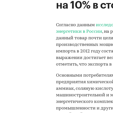
на 10% в с
Согласно данным
исслед
энергетики в России
, на
данный товар почти цели
производственных мощно
импорта в 2012 году сост
выражении достигает вел
отметить, что экспорта в
Основными потребителям
предприятия химической
аммиак, соляную кислоту,
машиностроительной и м
энергетического комплек
промышленности и други