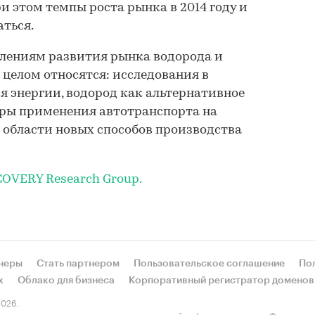
и этом темпы роста рынка в 2014 году и
аться.
лениям развития рынка водорода и
 целом относятся: исследования в
 энергии, водород как альтернативное
еры применения автотранспорта на
в области новых способов производства
COVERY Research Group.
неры
Стать партнером
Пользовательское соглашение
По
х
Облако для бизнеса
Корпоративный регистратор доменов
026.
етельство о регистрации средства массовой информации выдано Федеральн