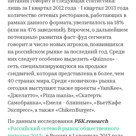
питания говорит и следующая статистика:
лишь за I квартал 2012 года - I квартал 2013 года
количество сетевых ресторанов, работающих в
рамках данного формата, увеличилось на 18%
(или на 476 заведений). Впрочем, о дальнейшем
потенциале развития фаст-фуд сегмента
говорит и число новых игроков, появившихся
на российском рынке за последний год. Среди
них следует особенно выделить «Quiznos» -
сеть, специализирующуюся на продаже
сэндвичей, которая представлена в более, чем
40 странах мира. Среди «новичков» рынка
сегодня выступают также проекты «YamKee»,
«Джелатто», «Pizza mania», «Скатерть
Самобранка», «Емеля - блинные», «ВьетКафе
Экспресс», а также «ChikenBurger».
По данным исследования
РБК.research
«Российский сетевой рынок общественного