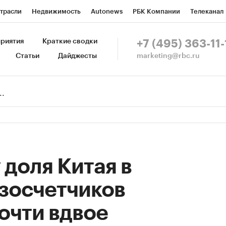
трасли
Недвижимость
Autonews
РБК Компании
Телеканал
изионеры
Национальные проекты
Город
Стиль
Крипто
Р
риятия
Краткие сводки
+7 (495) 363-11-
marketing@rbc.ru
Статьи
Дайджесты
зета
Спецпроекты СПб
Конференции СПб
Спецпроекты
Пр
Рынок наличной валюты
 доля Китая в
зосчетчиков
очти вдвое