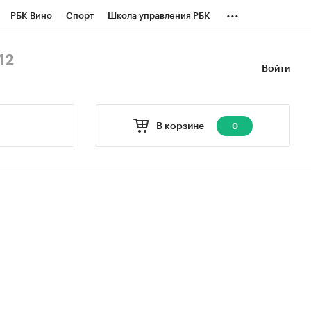
...
РБК Вино
Спорт
Школа управления РБК
БК Бизнес-среда
Дискуссионный клуб
12
Войти
оверка контрагентов
Политика
В корзине
0