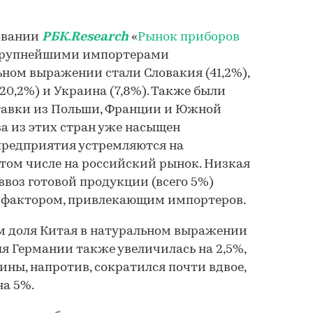
довании
РБК.Research
«
Рынок приборов
у крупнейшими импортерами
ьном выражении стали Словакия (41,2%),
(20,2%) и Украина (7,8%). Также были
тавки из Польши, Франции и Южной
а из этих стран уже насыщен
предприятия устремляются на
том числе на российский рынок. Низкая
воз готовой продукции (всего 5%)
 фактором, привлекающим импортеров.
ом доля Китая в натуральном выражении
ля Германии также увеличилась на 2,5%,
ины, напротив, сократился почти вдвое,
на 5%.