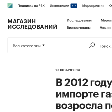
Подписка на РБК
Инвестиции
Мероприятия
О
РБК Образование
РБК Курсы
РБК Life
Тренды
В
МАГАЗИН
Исследования
Мероп
ИССЛЕДОВАНИЙ
Бизнес-планы
Акции
Исследования
Кредитные рейтинги
Франшизы
Га
Экономика
Бизнес
Технологии и медиа
Финансы
Все категории
25 НОЯБРЯ 2013
В 2012 году
импорте га
возросла п