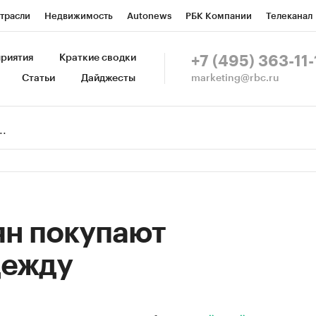
трасли
Недвижимость
Autonews
РБК Компании
Телеканал
изионеры
Национальные проекты
Город
Стиль
Крипто
Р
риятия
Краткие сводки
+7 (495) 363-11-
marketing@rbc.ru
Статьи
Дайджесты
зета
Спецпроекты СПб
Конференции СПб
Спецпроекты
Пр
Рынок наличной валюты
ян покупают
дежду