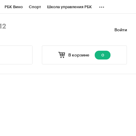
...
РБК Вино
Спорт
Школа управления РБК
БК Бизнес-среда
Дискуссионный клуб
12
Войти
оверка контрагентов
Политика
В корзине
0