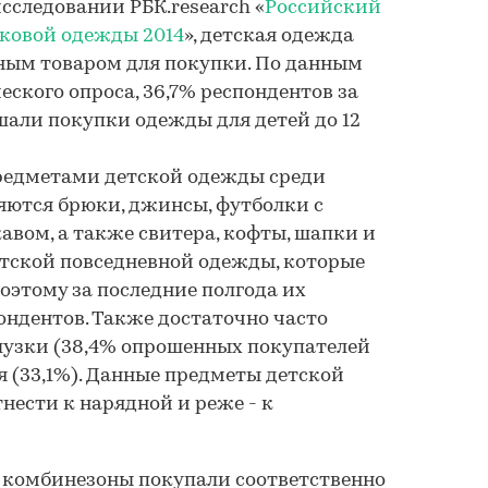
сследовании РБК.research «
Российский
тковой одежды 2014
», детская одежда
ным товаром для покупки. По данным
ского опроса, 36,7% респондентов за
шали покупки одежды для детей до 12
едметами детской одежды среди
яются брюки, джинсы, футболки с
вом, а также свитера, кофты, шапки и
етской повседневной одежды, которые
оэтому за последние полгода их
ондентов. Также достаточно часто
лузки (38,4% опрошенных покупателей
я (33,1%). Данные предметы детской
нести к нарядной и реже - к
 комбинезоны покупали соответственно