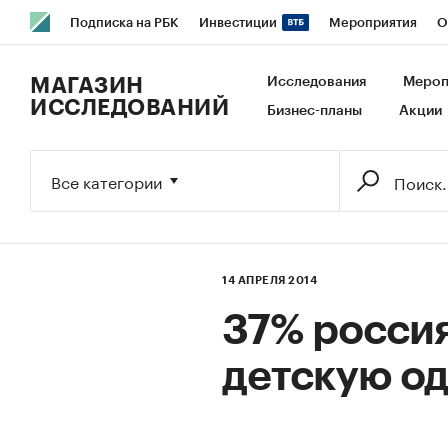
Подписка на РБК
Инвестиции
Мероприятия
О
РБК Образование
РБК Курсы
РБК Life
Тренды
В
МАГАЗИН
Исследования
Мероп
ИССЛЕДОВАНИЙ
Бизнес-планы
Акции
Исследования
Кредитные рейтинги
Франшизы
Га
Экономика
Бизнес
Технологии и медиа
Финансы
Все категории
14 АПРЕЛЯ 2014
37% росси
детскую о