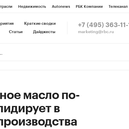
трасли
Недвижимость
Autonews
РБК Компании
Телеканал
изионеры
Национальные проекты
Город
Стиль
Крипто
Р
риятия
Краткие сводки
+7 (495) 363-11-
marketing@rbc.ru
Статьи
Дайджесты
зета
Спецпроекты СПб
Конференции СПб
Спецпроекты
Пр
Рынок наличной валюты
ное масло по-
лидирует в
производства