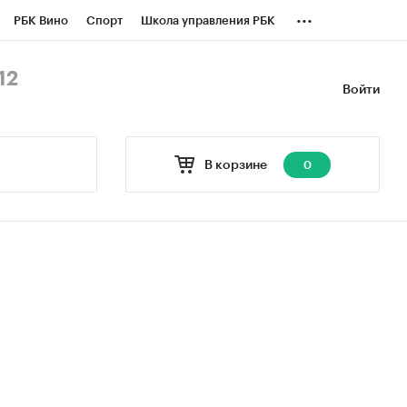
...
РБК Вино
Спорт
Школа управления РБК
БК Бизнес-среда
Дискуссионный клуб
12
Войти
оверка контрагентов
Политика
В корзине
0