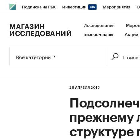
Подписка на РБК
Инвестиции
Мероприятия
О
РБК Образование
РБК Курсы
РБК Life
Тренды
В
МАГАЗИН
Исследования
Мероп
ИССЛЕДОВАНИЙ
Бизнес-планы
Акции
Исследования
Кредитные рейтинги
Франшизы
Га
Экономика
Бизнес
Технологии и медиа
Финансы
Все категории
28 АПРЕЛЯ 2015
Подсолнеч
прежнему 
структуре 