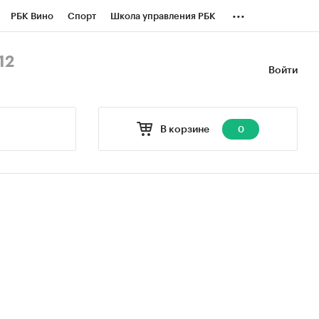
...
РБК Вино
Спорт
Школа управления РБК
БК Бизнес-среда
Дискуссионный клуб
12
Войти
оверка контрагентов
Политика
В корзине
0