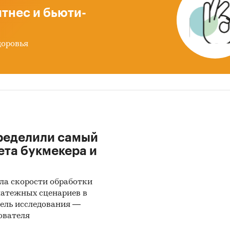
тнес и бьюти-
доровья
ределили самый
ета букмекера и
ла скорости обработки
латежных сценариев в
ель исследования —
ователя