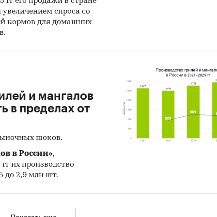
25 гг его продажи в стране
н увеличением спроса со
ей кормов для домашних
в.
илей и мангалов
 в пределах от
рыночных шоков.
ов в России»
,
5 гг их производство
 до 2,9 млн шт.