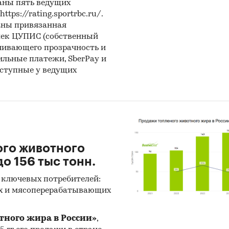
аны пять ведущих
ps://rating.sportrbc.ru/.
аны привязанная
лек ЦУПИС (собственный
чивающего прозрачность и
бильные платежи, SberPay и
оступные у ведущих
ого животного
о 156 тыс тонн.
 ключевых потребителей:
х и мясоперерабатывающих
тного жира в России»
,