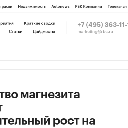
трасли
Недвижимость
Autonews
РБК Компании
Телеканал
изионеры
Национальные проекты
Город
Стиль
Крипто
Р
риятия
Краткие сводки
+7 (495) 363-11-
marketing@rbc.ru
Статьи
Дайджесты
зета
Спецпроекты СПб
Конференции СПб
Спецпроекты
Пр
Рынок наличной валюты
тво магнезита
т
тельный рост на