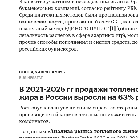
В качестве участников исследования были выбр
букмекерских компаний, согласно рейтингу РБК htt
Среди платежных методов были проанализиров
банковская карта, привязанный счет СБП, коше
платежный метод ЕДИНОГО ЦУПИС*
[1]
),обеспе
легальность расчетов в сфере азартных игр), мо
прочие способы пополнения и снятия средств, д
российских букмекеров.
СТАТЬЯ, 5 АВГУСТА 2026
BUSINESSTAT
В 2021-2025 гг продажи топлен
жира в России выросли на 63% д
Рост обусловлен увеличением спроса со стороны
производителей кормов для домашних животны
комбинатов.
По данным
«Анализа рынка топленого живо