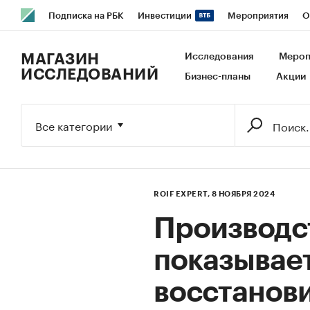
Подписка на РБК
Инвестиции
Мероприятия
О
РБК Образование
РБК Курсы
РБК Life
Тренды
В
МАГАЗИН
Исследования
Мероп
ИССЛЕДОВАНИЙ
Бизнес-планы
Акции
Исследования
Кредитные рейтинги
Франшизы
Га
Экономика
Бизнес
Технологии и медиа
Финансы
Все категории
ROIF EXPERT,
8 НОЯБРЯ 2024
Производс
показывае
восстанови