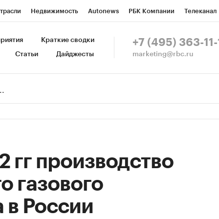
трасли
Недвижимость
Autonews
РБК Компании
Телеканал
изионеры
Национальные проекты
Город
Стиль
Крипто
Р
риятия
Краткие сводки
+7 (495) 363-11-
marketing@rbc.ru
Статьи
Дайджесты
зета
Спецпроекты СПб
Конференции СПб
Спецпроекты
Пр
Рынок наличной валюты
2 гг производство
о газового
 в России