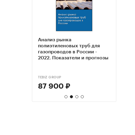
Анализ рынка
Марк
Анал
гуляторов
полиэтиленовых труб для
иссл
газов
ирующих
газопроводов в России -
газо
Пока
и нефти в
2022. Показатели и прогнозы
Росс
гг.
на 20
ROUP
TEBIZ GROUP
ТК С
TEBIZ
87 900 ₽
95 
88 