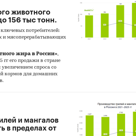
ого животного
о 156 тыс тонн.
 ключевых потребителей:
х и мясоперерабатывающих
тного жира в России»
,
25 гг его продажи в стране
н увеличением спроса со
ей кормов для домашних
в.
илей и мангалов
 в пределах от