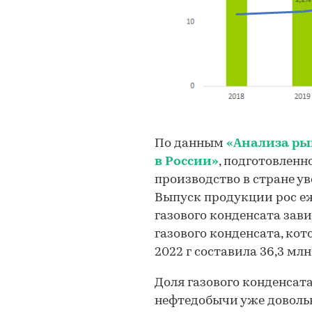
По данным
«Анализа ры
в России»
, подготовленно
производство в стране уве
Выпуск продукции рос еж
газового конденсата зав
газового конденсата, кото
2022 г составила 36,3 млн 
Доля газового конденсат
нефтедобычи уже довольно