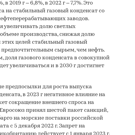
 в 2019 г – 6,8%, в 2022 г – 7,7%. Это
са на стабильный газовый конденсат со
нефтеперерабатывающих заводов.
я увеличивать долю светлых
объеме производства, снижая долю
я этих целей стабильный газовый
е предпочтительным сырьем, чем нефть.
 доля газового конденсата в совокупной
ет увеличиваться и в 2030 г достигнет
ые предпосылки для роста выпуска
денсата, в 2023 г негативное влияние на
ет сокращение внешнего спроса на
 Евросоюз принял шестой пакет санкций,
рго на морские поставки российской
та с 5 декабря 2022 г. Запрет на
икобританию действует с 1 января 2023 г.