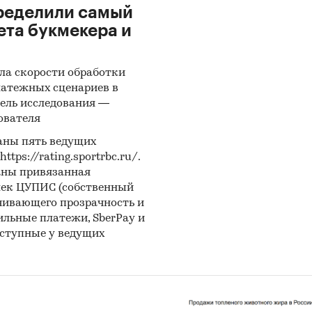
ределили самый
ета букмекера и
ла скорости обработки
латежных сценариев в
ель исследования —
ователя
аны пять ведущих
ps://rating.sportrbc.ru/.
аны привязанная
лек ЦУПИС (собственный
чивающего прозрачность и
бильные платежи, SberPay и
оступные у ведущих