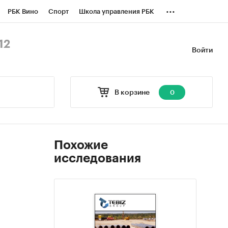
...
РБК Вино
Спорт
Школа управления РБК
БК Бизнес-среда
Дискуссионный клуб
12
Войти
оверка контрагентов
Политика
В корзине
0
Похожие
исследования