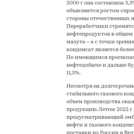
2000 г она составляла 3,3%,
объясняется ростом спро
стороны отечественных 
Переработчики стремятс
нефтепродуктов в общем 
мазута – а с точки зрени
конденсат является боле
По имеющимся прогнозам,
нефтедобыче и дальше буд
11,3%.
Несмотря на долгосрочн
стабильного газового кон
объем производства окаж
продукцию. Летом 2022 г
предусматривающий эмба
нефти и газового конденса
поставки из России в Вел