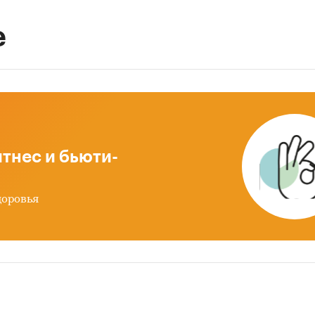
е
тнес и бьюти-
доровья