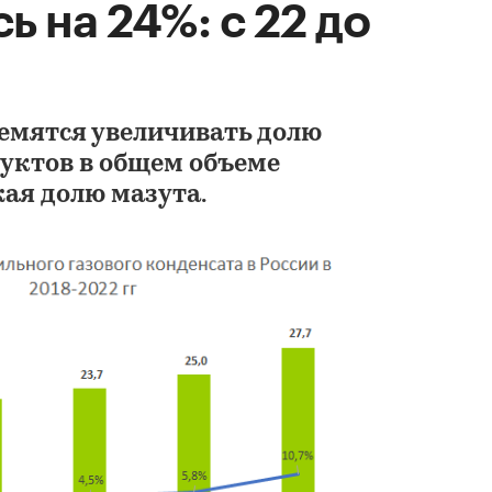
ь на 24%: с 22 до
емятся увеличивать долю
Анализ рынка
уктов в общем объеме
производителей ре
давления и регул
ая долю мазута.
клапанов для газа 
России в 2021-2023 
DISCOVERY RESEARCH G
90 000 ₽