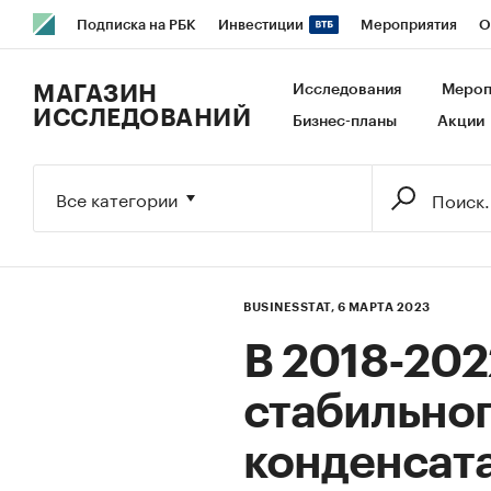
Подписка на РБК
Инвестиции
Мероприятия
О
РБК Образование
РБК Курсы
РБК Life
Тренды
В
МАГАЗИН
Исследования
Мероп
ИССЛЕДОВАНИЙ
Бизнес-планы
Акции
Исследования
Кредитные рейтинги
Франшизы
Га
Экономика
Бизнес
Технологии и медиа
Финансы
Все категории
BUSINESSTAT,
6 МАРТА 2023
В 2018-202
стабильног
конденсата