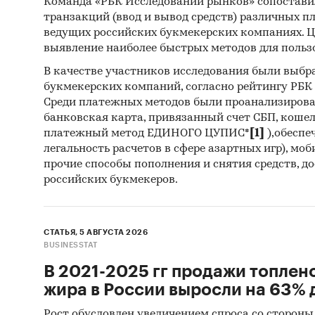
Команда «РБК Исследований рынков» сопостави
транзакций (ввод и вывод средств) различных п
ведущих российских букмекерских компаниях. Ц
выявление наиболее быстрых методов для польз
В качестве участников исследования были выбр
букмекерских компаний, согласно рейтингу РБК htt
Среди платежных методов были проанализиров
банковская карта, привязанный счет СБП, коше
платежный метод ЕДИНОГО ЦУПИС*
[1]
),обеспе
легальность расчетов в сфере азартных игр), мо
прочие способы пополнения и снятия средств, д
российских букмекеров.
СТАТЬЯ, 5 АВГУСТА 2026
BUSINESSTAT
В 2021-2025 гг продажи топлен
жира в России выросли на 63% д
Рост обусловлен увеличением спроса со стороны