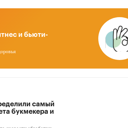
тнес и бьюти-
доровья
ределили самый
ета букмекера и