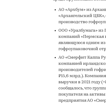
АО «Архбум» из Архан
«Архангельский ЦБК»,
производство гофроупа
ООО «Уралбумага» из П
компаний «Пермская 
являющуюся одним из
гофроупаковочной отра
АО «Смерфит Каппа Рус
компанией ирландской 
производителей гофри
₽15,6 млрд.). Компани
выручки в 2021 году (+
сообщалось, что групп
покупателя на активы 
предприятия АО «Смер