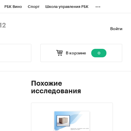
...
РБК Вино
Спорт
Школа управления РБК
БК Бизнес-среда
Дискуссионный клуб
12
Войти
оверка контрагентов
Политика
В корзине
0
Похожие
исследования