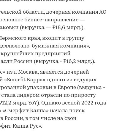
гельской области, дочерняя компания АО
 основное бизнес-направление —
ковки (выручка — ₽18,6 млрд.).
ермского края, входит в группу
целлюлозно-бумажная компания»,
 крупнейших предприятий
сли России (выручка - ₽16,2 млрд.).
» из г. Москва, является дочерней
«Smurfit Kappa», одного из ведущих
рованной упаковки в Европе (выручка -
я стала лидером отрасли по приросту
₽12,2 млрд. YoY). Однако весной 2022 года
а «Смерфит Каппа» начала поиск
в России, в том числе на свои
фит Каппа Рус».