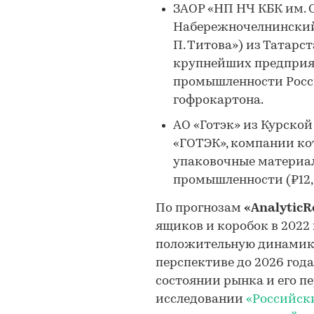
ЗАОР «НП НЧ КБК им. С
Набережночелнинский
П. Титова») из Татарст
крупнейших предпри
промышленности Росси
гофрокартона.
АО «Готэк» из Курской
«ГОТЭК», компании ко
упаковочные материа
промышленности (₽12,6
По прогнозам
«Analytic
ящиков и коробок в 2022
положительную динамику.
перспективе до 2026 года
состоянии рынка и его п
исследовании
«Российск