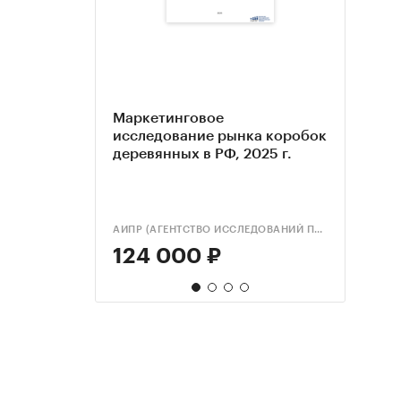
Маркетинговое
Анал
Анализ
Анал
исследование рынка коробок
коро
рубе
коро
деревянных в РФ, 2025 г.
карт
розн
него
сост
янва
Росси
г.
феде
прогн
реги
АИПР (АГЕНТСТВО ИССЛЕДОВАНИЙ ПРОМЫШЛЕННЫХ И ПОТРЕБИТЕЛЬСКИХ РЫНКОВ)
ROIF E
ЭКСПР
BUSINE
124 000 ₽
78 
55 
85 