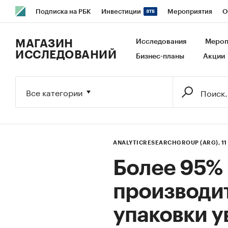
Подписка на РБК
Инвестиции
Мероприятия
О
РБК Образование
РБК Курсы
РБК Life
Тренды
В
МАГАЗИН
Исследования
Мероп
ИССЛЕДОВАНИЙ
Бизнес-планы
Акции
Исследования
Кредитные рейтинги
Франшизы
Га
Экономика
Бизнес
Технологии и медиа
Финансы
Все категории
ANALYTICRESEARCHGROUP (ARG),
1
Более 95%
производи
упаковки у