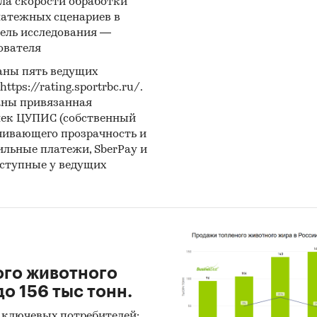
ла скорости обработки
латежных сценариев в
ель исследования —
ователя
аны пять ведущих
ps://rating.sportrbc.ru/.
аны привязанная
лек ЦУПИС (собственный
чивающего прозрачность и
бильные платежи, SberPay и
оступные у ведущих
ого животного
о 156 тыс тонн.
 ключевых потребителей: