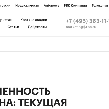
трасли
Недвижимость
Autonews
РБК Компании
Телеканал
изионеры
Национальные проекты
Город
Стиль
Крипто
Р
риятия
Краткие сводки
+7 (495) 363-11-
marketing@rbc.ru
Статьи
Дайджесты
зета
Спецпроекты СПб
Конференции СПб
Спецпроекты
Пр
Рынок наличной валюты
ЕННОСТЬ
НА: ТЕКУЩАЯ