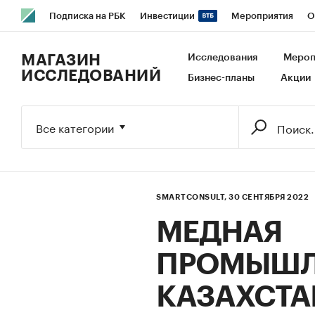
Подписка на РБК
Инвестиции
Мероприятия
О
РБК Образование
РБК Курсы
РБК Life
Тренды
В
МАГАЗИН
Исследования
Мероп
ИССЛЕДОВАНИЙ
Бизнес-планы
Акции
Исследования
Кредитные рейтинги
Франшизы
Га
Экономика
Бизнес
Технологии и медиа
Финансы
Все категории
SMARTCONSULT,
30 СЕНТЯБРЯ 2022
МЕДНАЯ
ПРОМЫШЛ
КАЗАХСТА