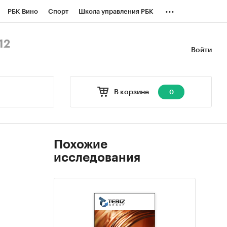
...
РБК Вино
Спорт
Школа управления РБК
БК Бизнес-среда
Дискуссионный клуб
12
Войти
оверка контрагентов
Политика
В корзине
0
Похожие
исследования