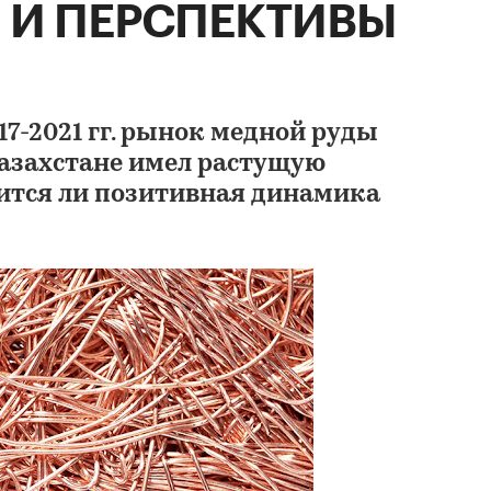
 И ПЕРСПЕКТИВЫ
17-2021 гг. рынок медной руды
Анализ рынка медн
Казахстане имел растущую
Казахстане - 2025.
Показатели и прог
ится ли позитивная динамика
TEBIZ GROUP
79 900 ₽