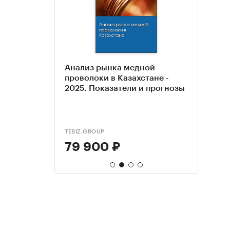
ых руд в
Анализ рынка медной
База
Анал
проволоки в Казахстане -
отра
конц
нозы
2025. Показатели и прогнозы
мета
руда
TEBIZ GROUP
КОМПА
SMART
79 900 ₽
99 
40 