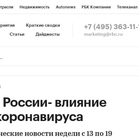
трасли
Недвижимость
Autonews
РБК Компании
Телеканал
изионеры
Национальные проекты
Город
Стиль
Крипто
Р
риятия
Краткие сводки
+7 (495) 363-11-
marketing@rbc.ru
Статьи
Дайджесты
зета
Спецпроекты СПб
Конференции СПб
Спецпроекты
Пр
Рынок наличной валюты
1
 России- влияние
коронавируса
ские новости недели с 13 по 19