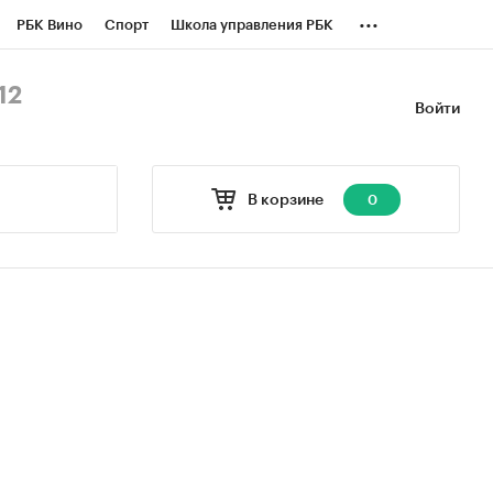
...
РБК Вино
Спорт
Школа управления РБК
БК Бизнес-среда
Дискуссионный клуб
12
Войти
оверка контрагентов
Политика
В корзине
0