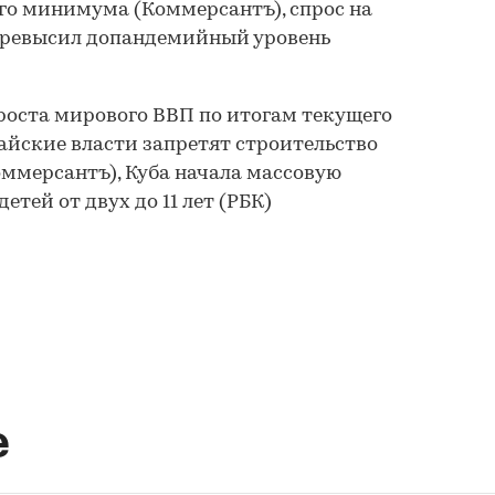
го минимума (Коммерсантъ), спрос на
 превысил допандемийный уровень
 роста мирового ВВП по итогам текущего
айские власти запретят строительство
ммерсантъ), Куба начала массовую
етей от двух до 11 лет (РБК)
е