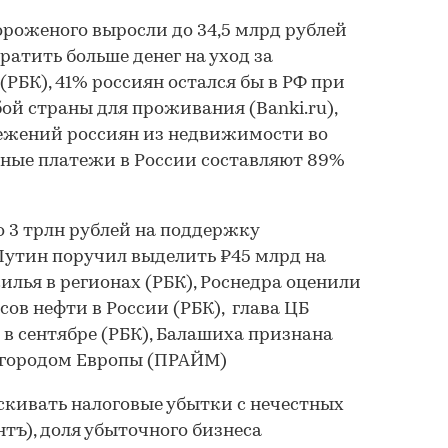
роженого выросли до 34,5 млрд рублей
тратить больше денег на уход за
БК), 41% россиян остался бы в РФ при
й страны для проживания (Banki.ru),
режений россиян из недвижимости во
тные платежи в России составляют 89%
о 3 трлн рублей на поддержку
Путин поручил выделить ₽45 млрд на
илья в регионах (РБК), Роснедра оценили
ов нефти в России (РБК), глава ЦБ
в сентябре (РБК), Балашиха признана
городом Европы (ПРАЙМ)
скивать налоговые убытки с нечестных
тъ), доля убыточного бизнеса