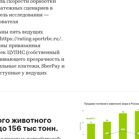
ла скорости обработки
латежных сценариев в
ель исследования —
ователя
аны пять ведущих
ps://rating.sportrbc.ru/.
аны привязанная
лек ЦУПИС (собственный
чивающего прозрачность и
бильные платежи, SberPay и
оступные у ведущих
ого животного
о 156 тыс тонн.