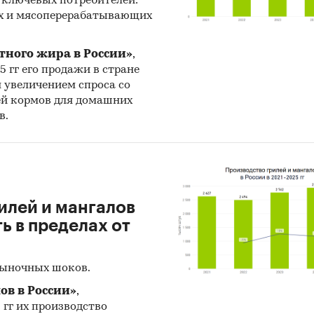
 ключевых потребителей:
х и мясоперерабатывающих
тного жира в России»
,
25 гг его продажи в стране
н увеличением спроса со
ей кормов для домашних
в.
илей и мангалов
 в пределах от
рыночных шоков.
ов в России»
,
5 гг их производство