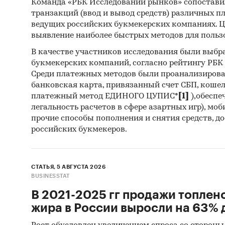
Команда «РБК Исследований рынков» сопостави
транзакций (ввод и вывод средств) различных п
ведущих российских букмекерских компаниях. Ц
выявление наиболее быстрых методов для польз
В качестве участников исследования были выбр
букмекерских компаний, согласно рейтингу РБК htt
Среди платежных методов были проанализиров
банковская карта, привязанный счет СБП, коше
платежный метод ЕДИНОГО ЦУПИС*
[1]
),обеспе
легальность расчетов в сфере азартных игр), мо
прочие способы пополнения и снятия средств, д
российских букмекеров.
СТАТЬЯ, 5 АВГУСТА 2026
BUSINESSTAT
В 2021-2025 гг продажи топлен
жира в России выросли на 63% д