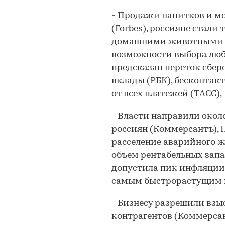
- Продажи напитков и мо
(Forbes), россияне стали 
домашними животными (Р
возможности выбора любо
предсказан переток сбе
вклады (РБК), бесконтак
от всех платежей (ТАСС),
- Власти направили окол
россиян (Коммерсантъ), 
расселение аварийного ж
объем рентабельных запас
допустила пик инфляции 
самым быстрорастущим 
- Бизнесу разрешили взы
контрагентов (Коммерсан