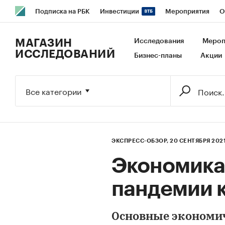
Подписка на РБК
Инвестиции
Мероприятия
О
РБК Образование
РБК Курсы
РБК Life
Тренды
В
МАГАЗИН
Исследования
Мероп
ИССЛЕДОВАНИЙ
Бизнес-планы
Акции
Исследования
Кредитные рейтинги
Франшизы
Га
Экономика
Бизнес
Технологии и медиа
Финансы
Все категории
ЭКСПРЕСС-ОБЗОР,
20 СЕНТЯБРЯ 202
Экономика
пандемии 
Основные экономиче