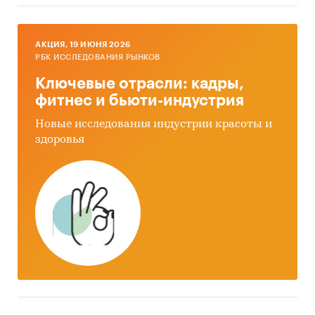
AКЦИЯ, 19 ИЮНЯ 2026
РБК ИССЛЕДОВАНИЯ РЫНКОВ
Ключевые отрасли: кадры,
фитнес и бьюти-индустрия
Новые исследования индустрии красоты и
здоровья