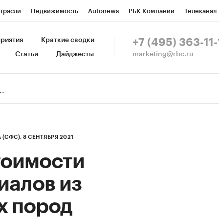
трасли
Недвижимость
Autonews
РБК Компании
Телеканал
изионеры
Национальные проекты
Город
Стиль
Крипто
Р
риятия
Краткие сводки
+7 (495) 363-11-
marketing@rbc.ru
Статьи
Дайджесты
зета
Спецпроекты СПб
Конференции СПб
Спецпроекты
Пр
Рынок наличной валюты
(СФС),
8 СЕНТЯБРЯ 2021
тоимости
иалов из
х пород