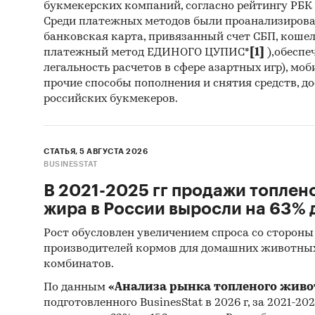
букмекерских компаний, согласно рейтингу РБК htt
Среди платежных методов были проанализиров
банковская карта, привязанный счет СБП, коше
платежный метод ЕДИНОГО ЦУПИС*
[1]
),обеспе
легальность расчетов в сфере азартных игр), мо
прочие способы пополнения и снятия средств, д
российских букмекеров.
СТАТЬЯ, 5 АВГУСТА 2026
BUSINESSTAT
В 2021-2025 гг продажи топлен
жира в России выросли на 63% д
Рост обусловлен увеличением спроса со стороны
производителей кормов для домашних животны
комбинатов.
По данным
«Анализа рынка топленого живо
подготовленного BusinesStat в 2026 г, за 2021-20