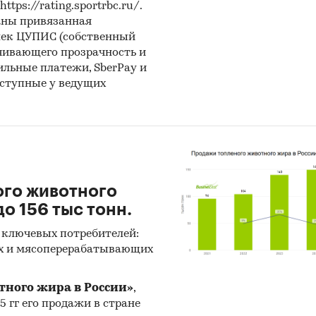
ps://rating.sportrbc.ru/.
аны привязанная
лек ЦУПИС (собственный
чивающего прозрачность и
бильные платежи, SberPay и
оступные у ведущих
ого животного
о 156 тыс тонн.
 ключевых потребителей:
х и мясоперерабатывающих
тного жира в России»
,
25 гг его продажи в стране