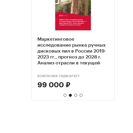
Маркетинговое
Марк
Марк
ка
исследование рынка ручных
иссл
иссл
 в России
дисковых пил в России 2019-
рыно
пило
ноз до
2023 гг., прогноз до 2028 г.
лист
пород
асли в
Анализ отрасли в текущей
Прогн
еской
экономической ситуации (с
Авгус
лением)
обновлением)
КОМПАНИЯ ГИДМАРКЕТ
VTSCO
ТК С
99 000 ₽
20 
95 