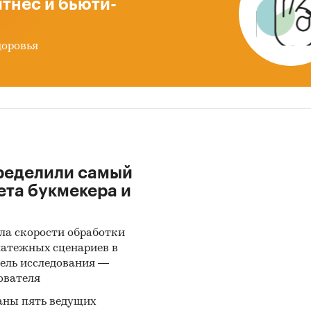
тнес и бьюти-
доровья
ределили самый
ета букмекера и
ла скорости обработки
латежных сценариев в
ель исследования —
ователя
аны пять ведущих