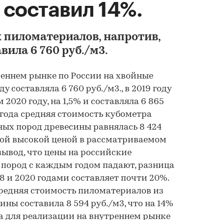
составил 14%.
 пиломатериалов, напротив,
вила 6 760 руб./м3.
Маркетинговое
исследование рын
ннем рынке по России на хвойные
электропил цепных
 составляла 6 760 руб./м3., в 2019 году
2019-2023 гг., прог
2020 году, на 1,5% и составляла 6 865
2028 г. Анализ отр
8 года средняя стоимость кубометра
текущей экономич
ситуации (с обнов
ых пород древесины равнялась 8 424
КОМПАНИЯ ГИДМАРКЕТ
99 000 ₽
амой высокой ценой в рассматриваемом
вывод, что цены на российские
пород с каждым годом падают, разница
8 и 2020 годами составляет почти 20%.
едняя стоимость пиломатериалов из
ны составила 8 594 руб./м3, что на 14%
на для реализации на внутреннем рынке