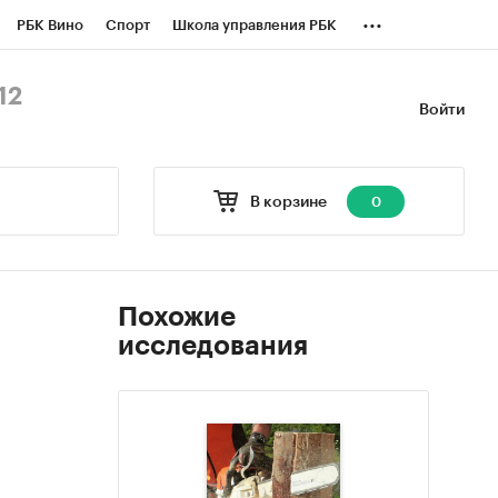
...
РБК Вино
Спорт
Школа управления РБК
БК Бизнес-среда
Дискуссионный клуб
12
Войти
оверка контрагентов
Политика
В корзине
0
Похожие
исследования