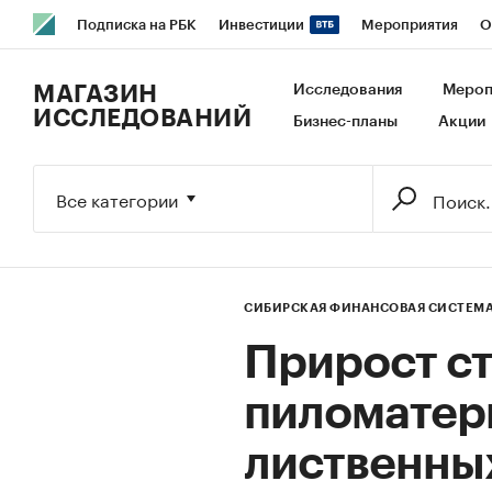
Подписка на РБК
Инвестиции
Мероприятия
О
РБК Образование
РБК Курсы
РБК Life
Тренды
В
МАГАЗИН
Исследования
Мероп
ИССЛЕДОВАНИЙ
Бизнес-планы
Акции
Исследования
Кредитные рейтинги
Франшизы
Га
Экономика
Бизнес
Технологии и медиа
Финансы
Все категории
СИБИРСКАЯ ФИНАНСОВАЯ СИСТЕМА 
Прирост с
пиломатер
лиственны