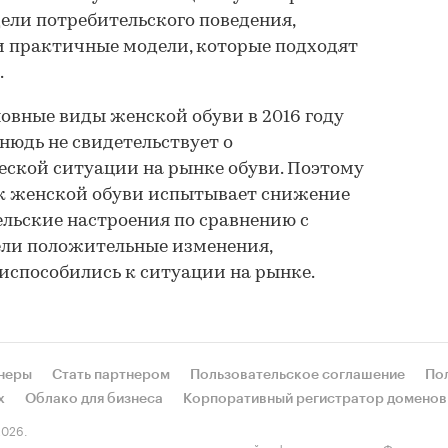
ели потребительского поведения,
и практичные модели, которые подходят
.
новные виды женской обуви в 2016 году
тнюдь не свидетельствует о
ской ситуации на рынке обуви. Поэтому
к женской обуви испытывает снижение
ельские настроения по сравнению с
ли положительные изменения,
испособились к ситуации на рынке.
неры
Стать партнером
Пользовательское соглашение
По
х
Облако для бизнеса
Корпоративный регистратор доменов
026.
етельство о регистрации средства массовой информации выдано Федеральн