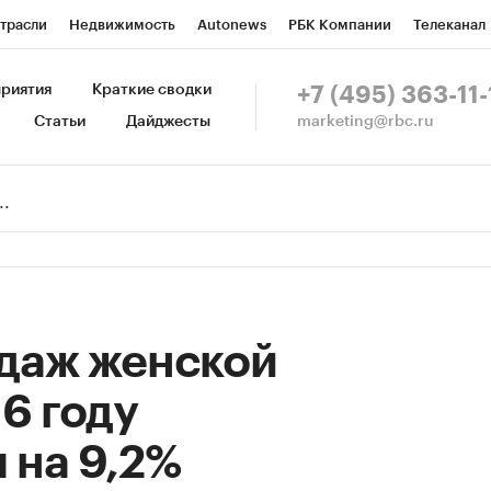
трасли
Недвижимость
Autonews
РБК Компании
Телеканал
изионеры
Национальные проекты
Город
Стиль
Крипто
Р
риятия
Краткие сводки
+7 (495) 363-11-
marketing@rbc.ru
Статьи
Дайджесты
зета
Спецпроекты СПб
Конференции СПб
Спецпроекты
Пр
Рынок наличной валюты
даж женской
16 году
 на 9,2%