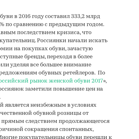
уви в 2016 году составил 333,2 млрд
,2% по сравнению с предыдущим годом.
лавным последствием кризиса, что
купательниц. Россиянки начали искать
мии на покупках обуви, зачастую
ступные бренды, переходя в более
или уделяя все большее внимание
редложениям обувных ретейлеров. По
оссийский рынок женской обуви 2017
»,
оссиянок заметили повышение цен на
.
рый является неизбежным в условиях
ечественной обувной розницы от
т прямым следствием продолжающегося
причиной сокращения спонтанных,
Многие покупательницы обуви перешли к