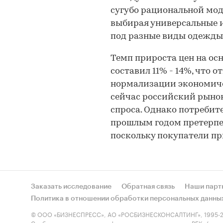
сугубо рациональной мод
выбирая универсальные 
под разные виды одежды
Темп прироста цен на ос
составил 11% - 14%, что о
нормализации экономиче
сейчас российский рыно
спроса. Однако потребит
прошлым годом претерпе
поскольку покупатели пр
Заказать исследование
Обратная связь
Наши парт
Политика в отношении обработки персональных данны
© ООО «БИЗНЕСПРЕСС», АО «РОСБИЗНЕСКОНСАЛТИНГ», 1995-2
Сообщения и материалы информационного агентства «РБК» (свид