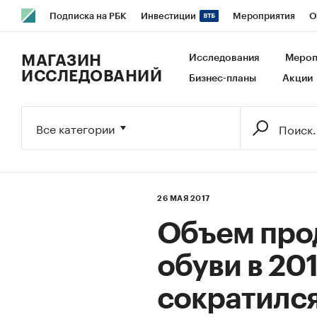
Подписка на РБК
Инвестиции
Мероприятия
О
РБК Образование
РБК Курсы
РБК Life
Тренды
В
МАГАЗИН
Исследования
Мероп
ИССЛЕДОВАНИЙ
Бизнес-планы
Акции
Исследования
Кредитные рейтинги
Франшизы
Га
Экономика
Бизнес
Технологии и медиа
Финансы
Все категории
26 МАЯ 2017
Объем про
обуви в 20
сократился