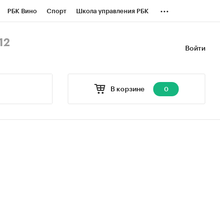
...
РБК Вино
Спорт
Школа управления РБК
БК Бизнес-среда
Дискуссионный клуб
12
Войти
оверка контрагентов
Политика
В корзине
0