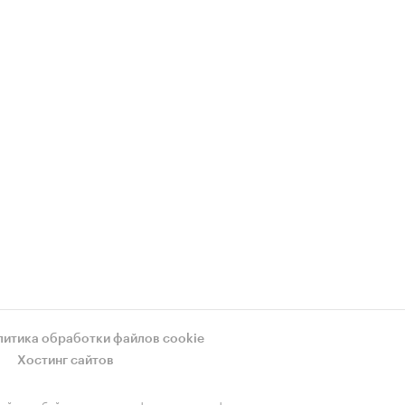
литика обработки файлов cookie
Хостинг сайтов
ой службой по надзору в сфере связи, информационных