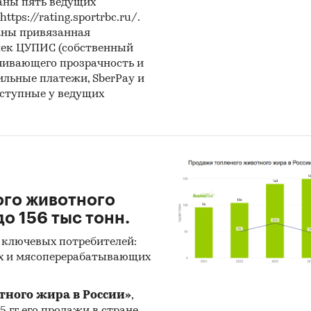
аны пять ведущих
ps://rating.sportrbc.ru/.
аны привязанная
лек ЦУПИС (собственный
чивающего прозрачность и
бильные платежи, SberPay и
оступные у ведущих
ого животного
о 156 тыс тонн.
 ключевых потребителей:
х и мясоперерабатывающих
тного жира в России»
,
25 гг его продажи в стране