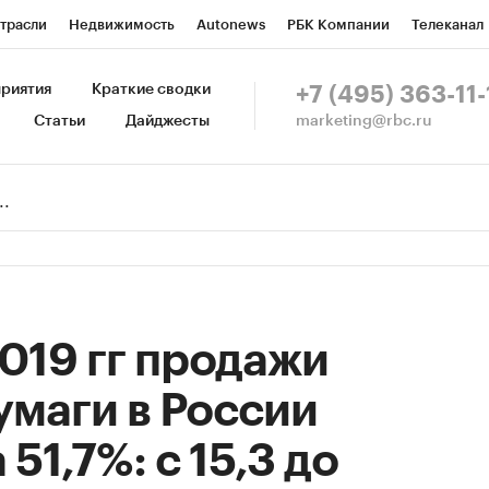
трасли
Недвижимость
Autonews
РБК Компании
Телеканал
изионеры
Национальные проекты
Город
Стиль
Крипто
Р
риятия
Краткие сводки
+7 (495) 363-11-
marketing@rbc.ru
Статьи
Дайджесты
зета
Спецпроекты СПб
Конференции СПб
Спецпроекты
Пр
Рынок наличной валюты
2019 гг продажи
маги в России
51,7%: с 15,3 до