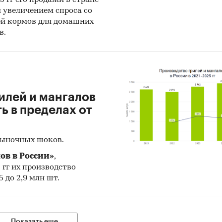
н увеличением спроса со
ей кормов для домашних
в.
илей и мангалов
 в пределах от
рыночных шоков.
ов в России»
,
5 гг их производство
 до 2,9 млн шт.
Показать еще