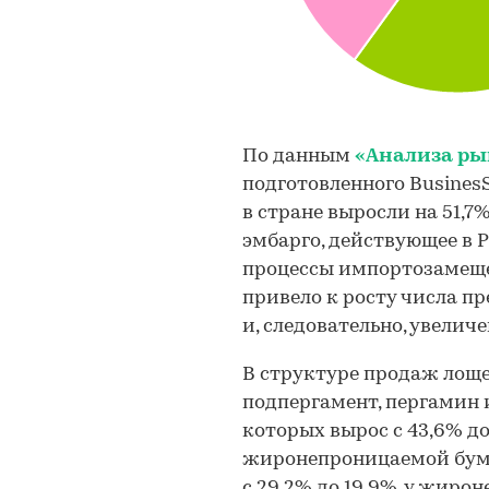
По данным
«Анализа ры
подготовленного BusinesSt
в стране выросли на 51,7%:
эмбарго, действующее в Ро
процессы импортозамеще
привело к росту числа п
и, следовательно, увелич
В структуре продаж лоще
подпергамент, пергамин 
которых вырос с 43,6% до
жиронепроницаемой бумаг
с 29,2% до 19,9%, у жиро