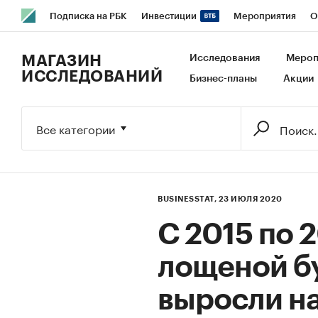
Подписка на РБК
Инвестиции
Мероприятия
О
РБК Образование
РБК Курсы
РБК Life
Тренды
В
МАГАЗИН
Исследования
Мероп
ИССЛЕДОВАНИЙ
Бизнес-планы
Акции
Исследования
Кредитные рейтинги
Франшизы
Га
Экономика
Бизнес
Технологии и медиа
Финансы
Все категории
BUSINESSTAT,
23 ИЮЛЯ 2020
С 2015 по 
лощеной бу
выросли на 