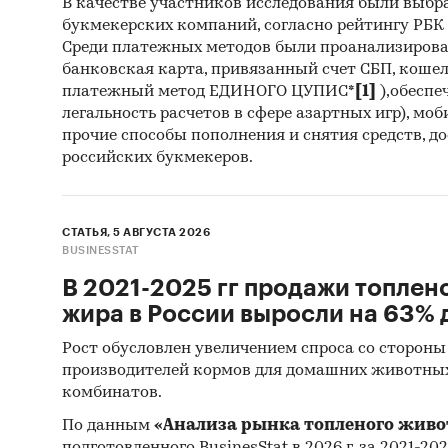
В качестве участников исследования были выбр
букмекерских компаний, согласно рейтингу РБК htt
Среди платежных методов были проанализиров
банковская карта, привязанный счет СБП, коше
платежный метод ЕДИНОГО ЦУПИС*
[1]
),обеспе
легальность расчетов в сфере азартных игр), мо
прочие способы пополнения и снятия средств, д
российских букмекеров.
СТАТЬЯ, 5 АВГУСТА 2026
BUSINESSTAT
В 2021-2025 гг продажи топлен
жира в России выросли на 63% д
Рост обусловлен увеличением спроса со стороны
производителей кормов для домашних животны
комбинатов.
По данным
«Анализа рынка топленого живо
подготовленного BusinesStat в 2026 г, за 2021-20