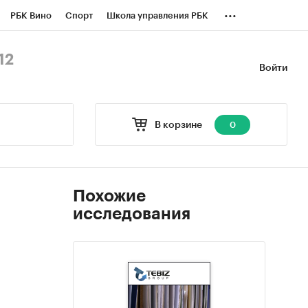
...
РБК Вино
Спорт
Школа управления РБК
БК Бизнес-среда
Дискуссионный клуб
12
Войти
оверка контрагентов
Политика
В корзине
0
Похожие
исследования