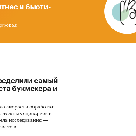
тнес и бьюти-
доровья
ределили самый
ета букмекера и
ла скорости обработки
латежных сценариев в
ель исследования —
ователя