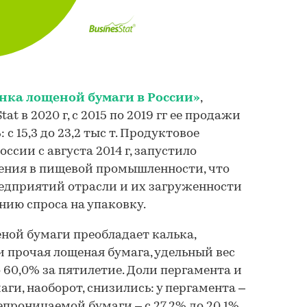
нка лощеной бумаги в России»
,
at в 2020 г, с 2015 по 2019 гг ее продажи
 с 15,3 до 23,2 тыс т. Продуктовое
ссии с августа 2014 г, запустило
ния в пищевой промышленности, что
редприятий отрасли и их загруженности
ению спроса на упаковку.
ной бумаги преобладает калька,
и прочая лощеная бумага, удельный вес
 60,0% за пятилетие. Доли пергамента и
и, наоборот, снизились: у пергамента –
непроницаемой бумаги – с 27,2% до 20,1%.