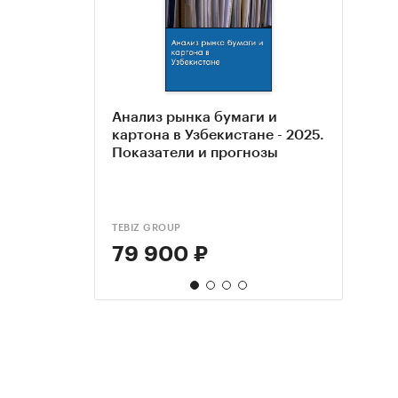
Анализ рынка бумаги и
Анал
Анал
База
картона в Узбекистане - 2025.
запи
бумаг
отра
Показатели и прогнозы
2019-
2023
целл
2024
масс
TEBIZ GROUP
BUSINE
TEBIZ
КОМПА
79 900 ₽
98 
106
99 