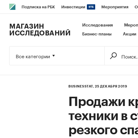
Подписка на РБК
Инвестиции
Мероприятия
О
РБК Образование
РБК Курсы
РБК Life
Тренды
В
МАГАЗИН
Исследования
Мероп
ИССЛЕДОВАНИЙ
Бизнес-планы
Акции
Исследования
Кредитные рейтинги
Франшизы
Га
Экономика
Бизнес
Технологии и медиа
Финансы
Все категории
BUSINESSTAT,
25 ДЕКАБРЯ 2019
Продажи к
техники в 
резкого сп