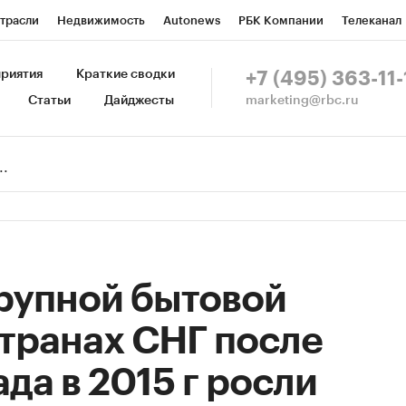
трасли
Недвижимость
Autonews
РБК Компании
Телеканал
изионеры
Национальные проекты
Город
Стиль
Крипто
Р
риятия
Краткие сводки
+7 (495) 363-11-
marketing@rbc.ru
Статьи
Дайджесты
зета
Спецпроекты СПб
Конференции СПб
Спецпроекты
Пр
Рынок наличной валюты
рупной бытовой
странах СНГ после
ада в 2015 г росли