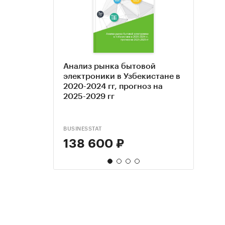
Анализ рынка бытовой
Анал
Анал
Иссл
электроники в Узбекистане в
быто
бесп
моби
2020-2024 гг, прогноз на
Узбек
2024
мага
2025-2029 гг
прогн
инфл
цифр
Росс
анал
реги
опро
обно
BUSINESSTAT
BUSINE
ЭКСПР
КОМПА
138 600 ₽
138
55 
170