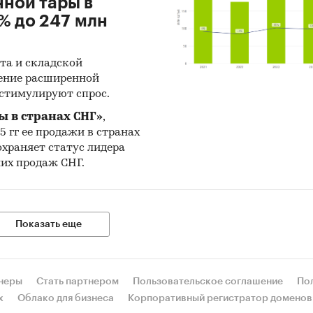
нной тары в
% до 247 млн
ота и складской
рение расширенной
 стимулируют спрос.
 в странах СНГ»
,
25 гг ее продажи в странах
охраняет статус лидера
них продаж СНГ.
Показать еще
неры
Стать партнером
Пользовательское соглашение
По
х
Облако для бизнеса
Корпоративный регистратор доменов