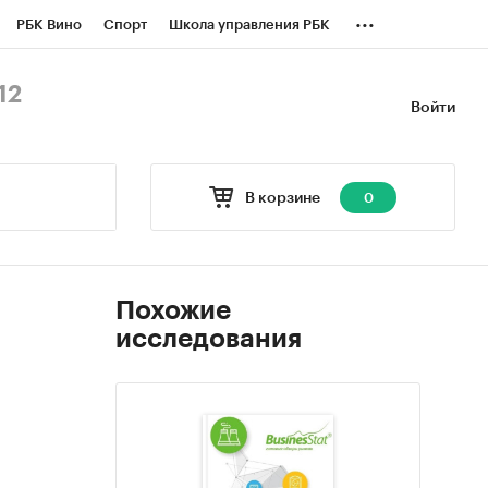
...
РБК Вино
Спорт
Школа управления РБК
БК Бизнес-среда
Дискуссионный клуб
12
Войти
оверка контрагентов
Политика
В корзине
0
Похожие
исследования