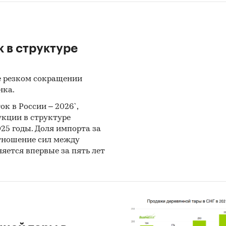
 в структуре
ее резком сокращении
нка.
к в России – 2026`,
укции в структуре
025 годы. Доля импорта за
отношение сил между
ется впервые за пять лет