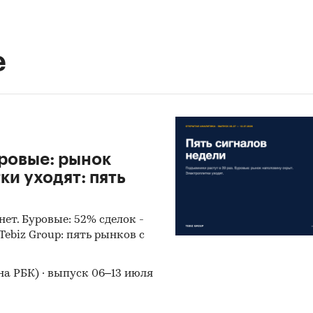
е
уровые: рынок
и уходят: пять
нет. Буровые: 52% сделок -
ebiz Group: пять рынков с
на РБК) · выпуск 06–13 июля