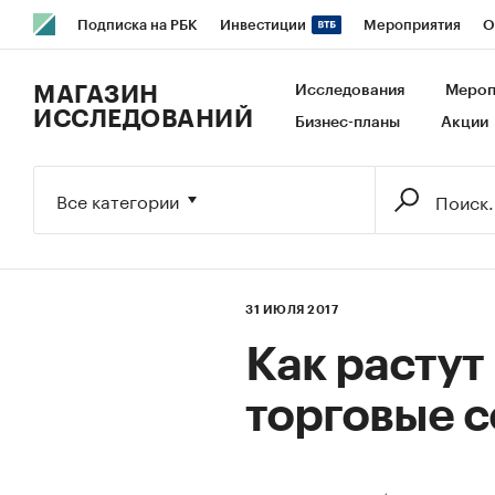
Подписка на РБК
Инвестиции
Мероприятия
О
РБК Образование
РБК Курсы
РБК Life
Тренды
В
МАГАЗИН
Исследования
Мероп
ИССЛЕДОВАНИЙ
Бизнес-планы
Акции
Исследования
Кредитные рейтинги
Франшизы
Га
Экономика
Бизнес
Технологии и медиа
Финансы
Все категории
31 ИЮЛЯ 2017
Как расту
торговые 