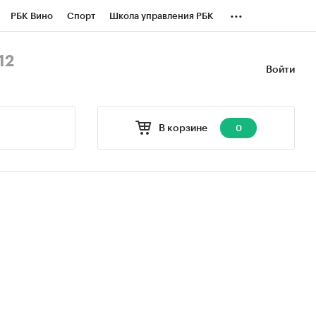
...
РБК Вино
Спорт
Школа управления РБК
БК Бизнес-среда
Дискуссионный клуб
12
Войти
оверка контрагентов
Политика
В корзине
0