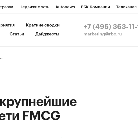
трасли
Недвижимость
Autonews
РБК Компании
Телеканал
изионеры
Национальные проекты
Город
Стиль
Крипто
Р
риятия
Краткие сводки
+7 (495) 363-11-
marketing@rbc.ru
Статьи
Дайджесты
зета
Спецпроекты СПб
Конференции СПб
Спецпроекты
Пр
Рынок наличной валюты
т крупнейшие
сети FMCG