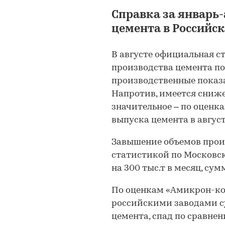
Справка за январь-
цемента в Российс
В августе официальная с
производства цемента по
производственные показа
Напротив, имеется сниже
значительное – по оценк
выпуска цемента в августе
Завышение объемов прои
статистикой по Московско
на 300 тыс.т в месяц, сумм
По оценкам «Амикрон-конс
российскими заводами су
цемента, спад по сравнен