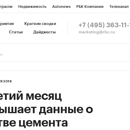
трасли
Недвижимость
Autonews
РБК Компании
Телеканал
изионеры
Национальные проекты
Город
Стиль
Крипто
Р
риятия
Краткие сводки
+7 (495) 363-11-
marketing@rbc.ru
Статьи
Дайджесты
зета
Спецпроекты СПб
Конференции СПб
Спецпроекты
Пр
Рынок наличной валюты
Я 2018
етий месяц
вышает данные о
тве цемента