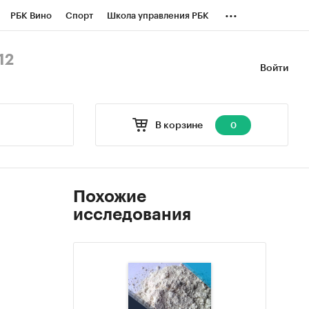
...
РБК Вино
Спорт
Школа управления РБК
БК Бизнес-среда
Дискуссионный клуб
12
Войти
оверка контрагентов
Политика
В корзине
0
Похожие
исследования