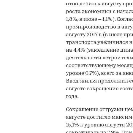
отношению к августу про
роста экономики с начала
1,8%, в июне – 1,1%). Со
промпроизводство в авгу
августу 2017 г. (в июле п
транспорта увеличился н
на 4,4% (замедление дин
деятельности «строительс
соответствующему месяцу
уровне 0,7%), всего за янв
Ввод жилья продолжил с
августе сокращение сост
года.
Сокращение отгрузки це
августе достигло максима
15,1% к уровню августа 201
сократилась на 7,9%. При