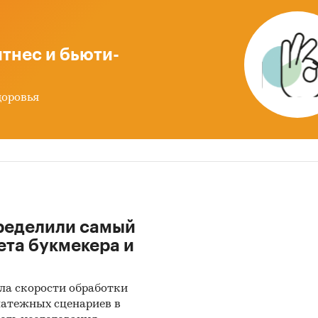
тнес и бьюти-
доровья
ределили самый
ета букмекера и
ла скорости обработки
латежных сценариев в