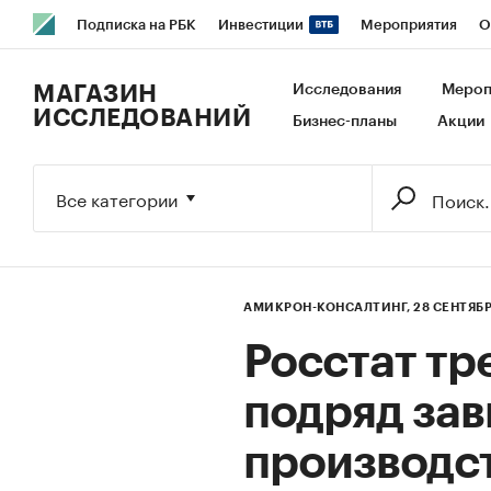
Подписка на РБК
Инвестиции
Мероприятия
О
РБК Образование
РБК Курсы
РБК Life
Тренды
В
МАГАЗИН
Исследования
Мероп
ИССЛЕДОВАНИЙ
Бизнес-планы
Акции
Исследования
Кредитные рейтинги
Франшизы
Га
Экономика
Бизнес
Технологии и медиа
Финансы
Все категории
АМИКРОН-КОНСАЛТИНГ,
28 СЕНТЯБР
Росстат тр
подряд за
производс