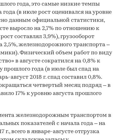
шлого года, это самые низкие темпы
 года (в июле рост оценивался на уровне
гласно данным официальной статистики,
сте выросло на 2,7% по отношению к
рирост составлял 3,9%), грузооборот
а 2,5%, железнодорожного транспорта –
амики). Физический объем работ по виду
тво» в августе сократился на 0,8% к
 прошлого года (в июле был спад на
арь-август 2018 г. спад составил 0,8%.
окращаться четвертый месяц подряд – в
авило 17% к уровню августа прошлого
мента железнодорожным транспортом в
льных показателей с начала года – на
7 г., всего в январе-августе отгрузка
 этом складские запасы у