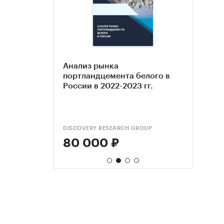
оссии в
Анализ рынка
Анализ
Анал
ноз на
портландцемента белого в
цеме
клинк
России в 2022-2023 гг.
дина
Пока
инфл
2024
окру
DISCOVERY RESEARCH GROUP
ЭКСПР
TEBIZ
80 000 ₽
55 
89 