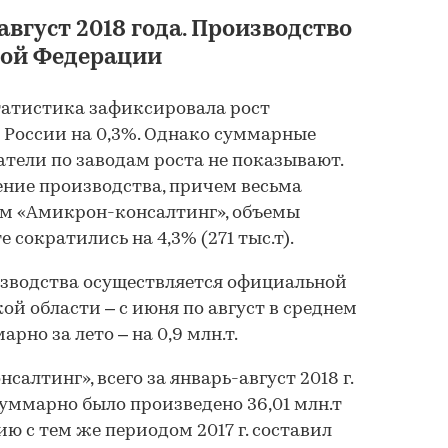
август 2018 года. Производство
кой Федерации
татистика зафиксировала рост
Рынок цемента в Р
 России на 0,3%. Однако суммарные
2019-2023 гг., прог
тели по заводам роста не показывают.
2024-2034 гг.
ние производства, причем весьма
ам «Амикрон-консалтинг», объемы
 сократились на 4,3% (271 тыс.т).
АМИКО
зводства осуществляется официальной
48 000 ₽
й области – с июня по август в среднем
арно за лето – на 0,9 млн.т.
алтинг», всего за январь-август 2018 г.
ммарно было произведено 36,01 млн.т
ию с тем же периодом 2017 г. составил