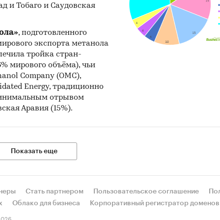
д и Тобаго и Саудовская
ола»
, подготовленного
 мирового экспорта метанола
спечила тройка стран-
% мирового объёма), чьи
anol Company (OMC),
dated Energy, традиционно
 минимальным отрывом
ская Аравия (15%).
Показать еще
неры
Стать партнером
Пользовательское соглашение
По
х
Облако для бизнеса
Корпоративный регистратор доменов
026.