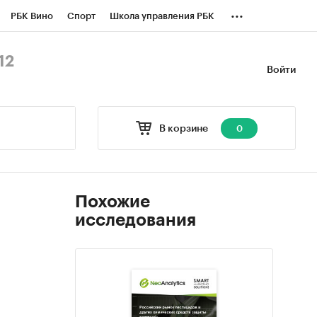
...
РБК Вино
Спорт
Школа управления РБК
БК Бизнес-среда
Дискуссионный клуб
12
Войти
оверка контрагентов
Политика
В корзине
0
Похожие
исследования