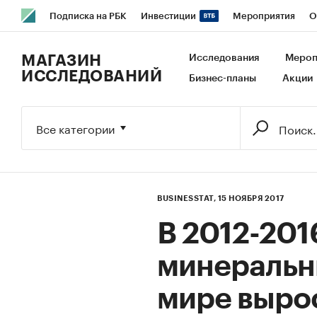
Подписка на РБК
Инвестиции
Мероприятия
О
РБК Образование
РБК Курсы
РБК Life
Тренды
В
МАГАЗИН
Исследования
Мероп
ИССЛЕДОВАНИЙ
Бизнес-планы
Акции
Исследования
Кредитные рейтинги
Франшизы
Га
Экономика
Бизнес
Технологии и медиа
Финансы
Все категории
BUSINESSTAT,
15 НОЯБРЯ 2017
В 2012-201
минеральн
мире вырос