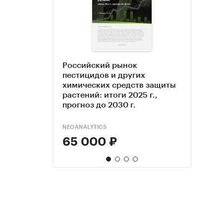
Российский рынок
Рыно
Анал
Анал
пестицидов и других
теку
амми
селит
химических средств защиты
разв
теку
Пока
растений: итоги 2025 г.,
по 20
прогноз до 2030 г.
NEOANALYTICS
DELOM
ROIF E
TEBIZ
65 000 ₽
100
81 
89 