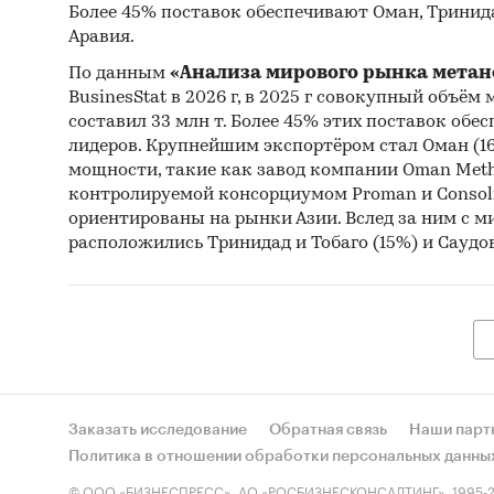
Более 45% поставок обеспечивают Оман, Тринида
Аравия.
По данным
«Анализа мирового рынка метан
BusinesStat в 2026 г, в 2025 г совокупный объём
составил 33 млн т. Более 45% этих поставок обе
лидеров. Крупнейшим экспортёром стал Оман (16
мощности, такие как завод компании Oman Meth
контролируемой консорциумом Proman и Consoli
ориентированы на рынки Азии. Вслед за ним с
расположились Тринидад и Тобаго (15%) и Саудов
Заказать исследование
Обратная связь
Наши парт
Политика в отношении обработки персональных данны
© ООО «БИЗНЕСПРЕСС», АО «РОСБИЗНЕСКОНСАЛТИНГ», 1995-2