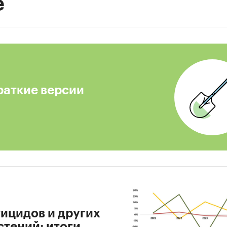
е
раткие версии
ицидов и других
тений: итоги