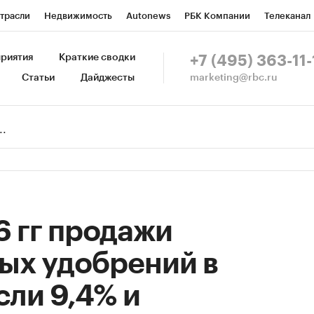
трасли
Недвижимость
Autonews
РБК Компании
Телеканал
изионеры
Национальные проекты
Город
Стиль
Крипто
Р
риятия
Краткие сводки
+7 (495) 363-11-
marketing@rbc.ru
Статьи
Дайджесты
зета
Спецпроекты СПб
Конференции СПб
Спецпроекты
Пр
Рынок наличной валюты
6 гг продажи
ых удобрений в
ли 9,4% и