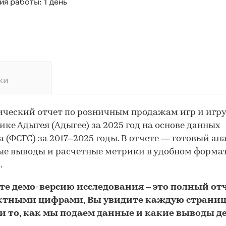
я работы: 1 день
ки
ческий отчет по розничным продажам игр и игр
ике Адыгея (Адыгее) за 2025 год на основе данных
а (ФСГС) за 2017–2025 годы. В отчете — готовый ана
е выводы и расчетные метрики в удобном форма
.
йте
демо
-версию
исследования
– это полный отч
ктными цифрами, Вы увидите каждую стр
аниц
и то,
как мы подаем данные и какие выводы д