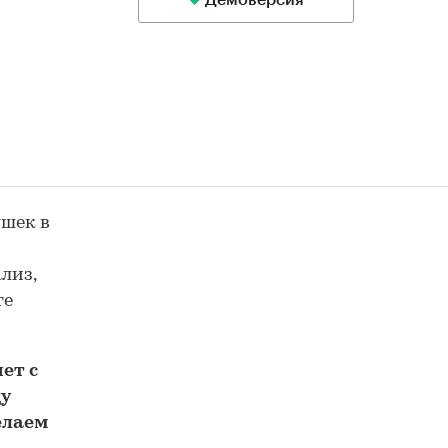
Демоверсия
ушек в
лиз,
те
ет с
у
елаем