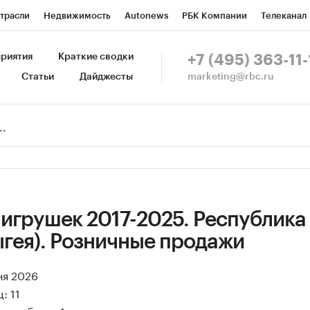
трасли
Недвижимость
Autonews
РБК Компании
Телеканал
изионеры
Национальные проекты
Город
Стиль
Крипто
Р
риятия
Краткие сводки
+7 (495) 363-11-
marketing@rbc.ru
Статьи
Дайджесты
зета
Спецпроекты СПб
Конференции СПб
Спецпроекты
Пр
Рынок наличной валюты
 игрушек 2017-2025. Республика
ыгея). Розничные продажи
ня 2026
: 11