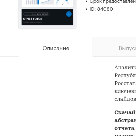
Срок предоставлени
ID: 84080
Описание
Выпус
Аналити
Республ
Росстат
ключевы
слайдов
Скача
абстра
отчета 