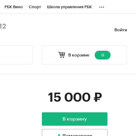
...
РБК Вино
Спорт
Школа управления РБК
БК Бизнес-среда
Дискуссионный клуб
12
Войти
оверка контрагентов
Политика
В корзине
0
15 000 ₽
В корзину