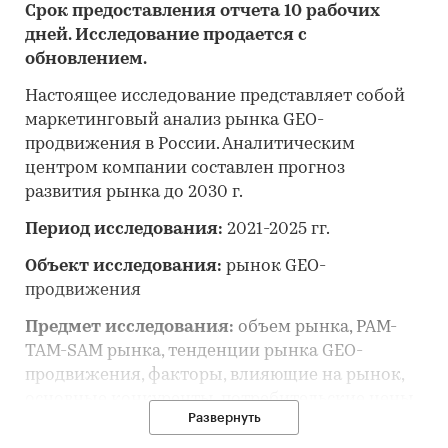
Срок предоставления отчета 10 рабочих
дней. Исследование продается с
обновлением.
Настоящее исследование представляет собой
маркетинговый анализ рынка GEO-
продвижения в России. Аналитическим
центром компании составлен прогноз
развития рынка до 2030 г.
Период исследования:
2021-2025 гг.
Объект исследования:
рынок GEO-
продвижения
Предмет исследования:
объем рынка, PAM-
TAM-SAM рынка, тенденции рынка GEO-
продвижения, факторы, влияющие на рынок,
основные конкуренты, потребительские цены,
Развернуть
отраслевые финансово-экономические
показатели, оценка инвестиционной