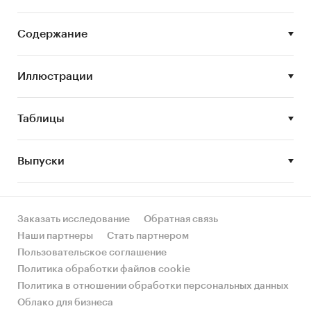
привлекательности, прогноз развития рынка и
другие процессы
Содержание
Анализ рынка GEO-продвижения выполнен по
рынку в целом, без изучения отдельных его
Иллюстрации
сегментов
Цель исследования:
анализ и прогноз
Таблицы
развития рынка GEO-продвижения
Задачи исследования:
Выпуски
Оценка объема рынка GEO-продвижения
STEP-анализ факторов, влияющих на рынок
Заказать исследование
Обратная связь
GEO-продвижения
Наши партнеры
Стать партнером
Описание основных конкурентов
Пользовательское соглашение
Политика обработки файлов cookie
Оценка текущих тенденций и перспектив
Политика в отношении обработки персональных данных
развития рынка
Облако для бизнеса