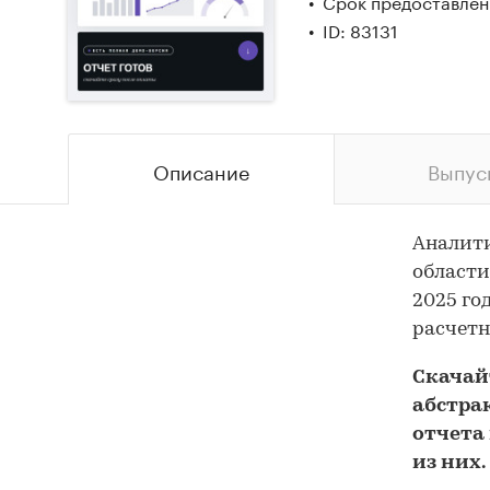
Срок предоставлени
ID: 83131
Описание
Выпус
Аналити
области
2025 го
расчетн
Скача
абстра
отчета 
из них.