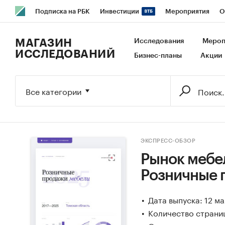
Подписка на РБК
Инвестиции
Мероприятия
О
РБК Образование
РБК Курсы
РБК Life
Тренды
В
МАГАЗИН
Исследования
Мероп
ИССЛЕДОВАНИЙ
Бизнес-планы
Акции
Исследования
Кредитные рейтинги
Франшизы
Га
Экономика
Бизнес
Технологии и медиа
Финансы
Все категории
ЭКСПРЕСС-ОБЗОР
Рынок мебел
Розничные 
Дата выпуска: 12 м
Количество страниц