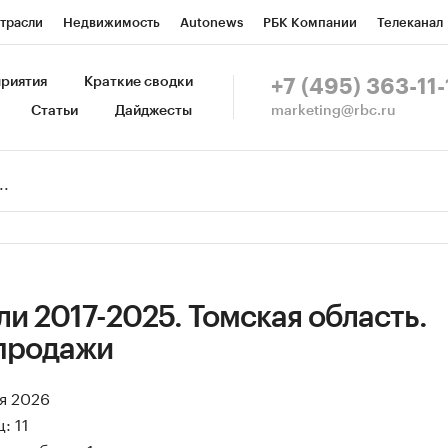
трасли
Недвижимость
Autonews
РБК Компании
Телеканал
изионеры
Национальные проекты
Город
Стиль
Крипто
Р
риятия
Краткие сводки
+7 (495) 363-11-
marketing@rbc.ru
Статьи
Дайджесты
зета
Спецпроекты СПб
Конференции СПб
Спецпроекты
Пр
Рынок наличной валюты
и 2017-2025. Томская область.
продажи
ая 2026
: 11