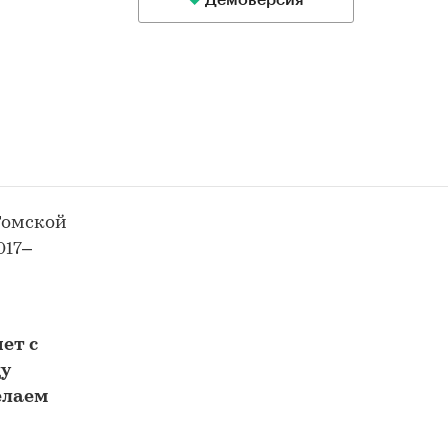
Демоверсия
Томской
017–
и
ет с
у
елаем