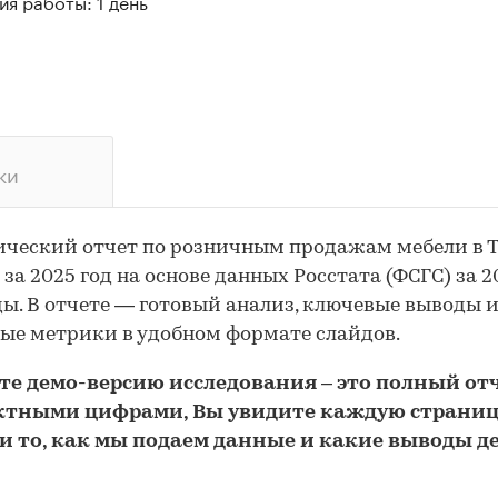
я работы: 1 день
ки
ческий отчет по розничным продажам мебели в 
 за 2025 год на основе данных Росстата (ФСГС) за 2
ды. В отчете — готовый анализ, ключевые выводы 
ые метрики в удобном формате слайдов.
йте
демо
-версию
исследования
– это полный отч
ктными цифрами, Вы увидите каждую стр
аниц
и то,
как мы подаем данные и какие выводы д