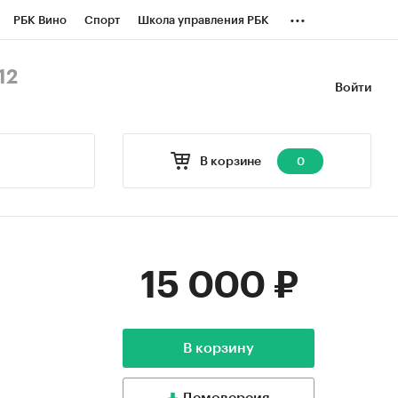
...
РБК Вино
Спорт
Школа управления РБК
БК Бизнес-среда
Дискуссионный клуб
12
Войти
оверка контрагентов
Политика
В корзине
0
15 000 ₽
В корзину