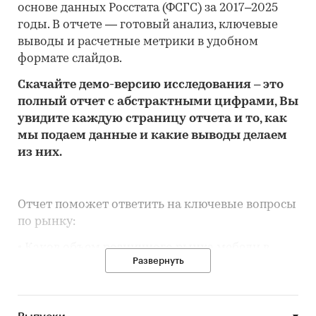
основе данных Росстата (ФСГС) за 2017–2025
годы. В отчете — готовый анализ, ключевые
выводы и расчетные метрики в удобном
формате слайдов.
Скачайте
демо
-версию
исследования
– это
полный отчет с абстрактными цифрами, Вы
увидите каждую стр
аницу отчета и то,
как
мы подаем данные и какие выводы делаем
из них.
Отчет поможет ответить на ключевые вопросы
по рынку:
• Каков объем розничного рынка мебели в
Развернуть
Республике Тыва, много это или мало по
сравнению с другими регионами России?
• Рынок растет или снижается? Если растет, то