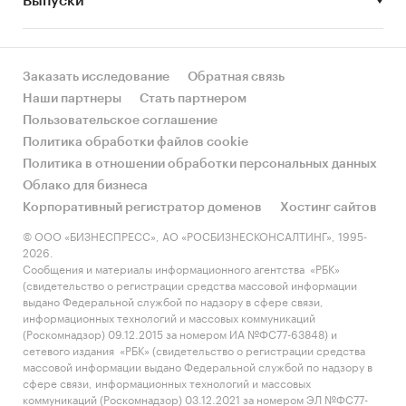
Выпуски
за счет реального спроса или за счет
инфляции? Как соотносятся рост и падение с
динамикой других регионов?
Заказать исследование
Обратная связь
• Какое место регион занимает в России и в
Наши партнеры
Стать партнером
своем федеральном округе по объему продаж
Пользовательское соглашение
и по продажам на душу населения?
Политика обработки файлов cookie
Политика в отношении обработки персональных данных
• К какому сегменту можно отнести рынок по
Облако для бизнеса
размеру и темпом роста (малый/крупный, с
Корпоративный регистратор доменов
Хостинг сайтов
опережающей динамикой/с отстающей
динамикой) в стратегической перспективе и в
© ООО «БИЗНЕСПРЕСС», АО «РОСБИЗНЕСКОНСАЛТИНГ», 1995-
2026.
текущей ситуации? Меняются ли позиции
Сообщения и материалы информационного агентства «РБК»
региона с течением времени?
(свидетельство о регистрации средства массовой информации
выдано Федеральной службой по надзору в сфере связи,
• Насколько рынок насыщен и какой у региона
информационных технологий и массовых коммуникаций
потенциал роста, если сравнить его с
(Роскомнадзор) 09.12.2015 за номером ИА №ФС77-63848) и
сетевого издания «РБК» (свидетельство о регистрации средства
регионами со схожими доходами, со схожей
массовой информации выдано Федеральной службой по надзору в
долей расходов на мебель и с соседними
сфере связи, информационных технологий и массовых
регионами?
коммуникаций (Роскомнадзор) 03.12.2021 за номером ЭЛ №ФС77-