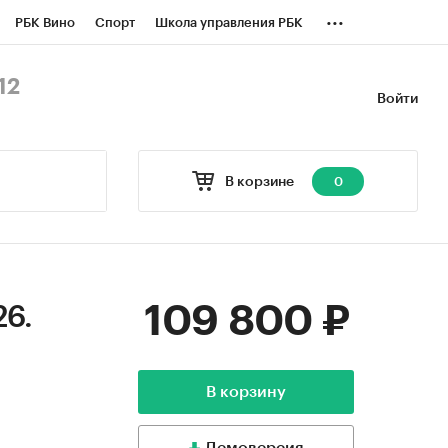
...
РБК Вино
Спорт
Школа управления РБК
БК Бизнес-среда
Дискуссионный клуб
12
Войти
оверка контрагентов
Политика
В корзине
0
109 800 ₽
26.
В корзину