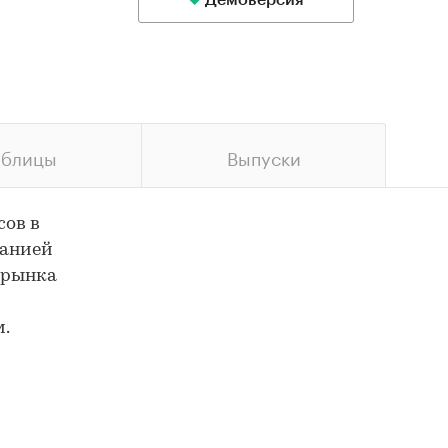
Демоверсия
аблицы
Выпуски
сов в
панией
 рынка
м.