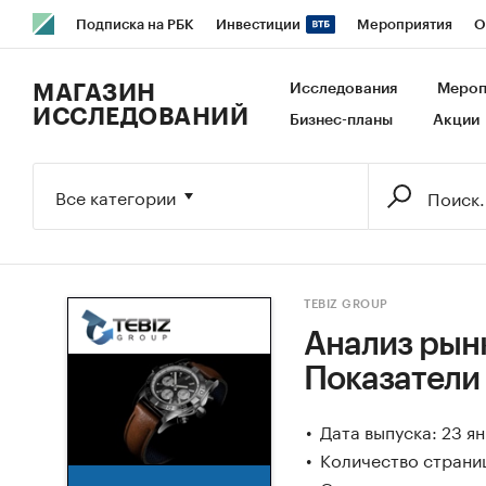
Подписка на РБК
Инвестиции
Мероприятия
О
РБК Образование
РБК Курсы
РБК Life
Тренды
В
МАГАЗИН
Исследования
Мероп
ИССЛЕДОВАНИЙ
Бизнес-планы
Акции
Исследования
Кредитные рейтинги
Франшизы
Га
Экономика
Бизнес
Технологии и медиа
Финансы
Все категории
TEBIZ GROUP
Анализ рынк
Показатели
Дата выпуска: 23 я
Количество страниц