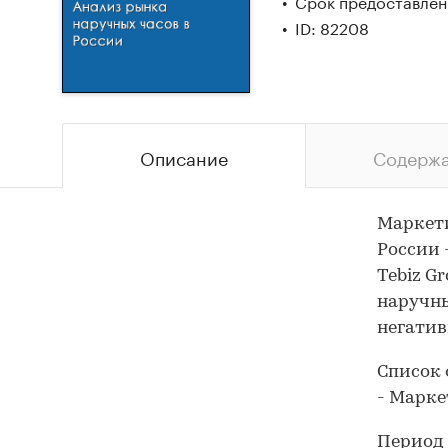
Срок предоставлени
ID: 82208
Описание
Содерж
Маркети
России 
Tebiz G
наручны
негатив
Список 
- Марке
Период 