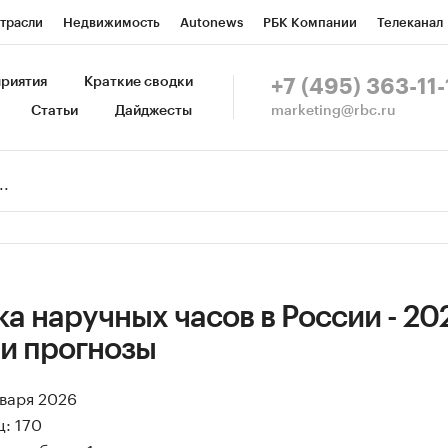
трасли
Недвижимость
Autonews
РБК Компании
Телеканал
изионеры
Национальные проекты
Город
Стиль
Крипто
Р
риятия
Краткие сводки
+7 (495) 363-11-
marketing@rbc.ru
Статьи
Дайджесты
зета
Спецпроекты СПб
Конференции СПб
Спецпроекты
Пр
Рынок наличной валюты
а наручных часов в России - 20
 и прогнозы
нваря 2026
: 170