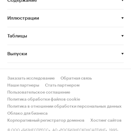
Содержание
товары для ремонта
/
Лакокрасочные
материалы
Строительство и недвижимость
/
...
/
DIY
/
Иллюстрации
Лакокрасочные материалы
Россия
Лакокрасочные материалы на основе полимеров
Таблицы
Полиуретановые ЛКМ
Полимерные ЛКМ
Выпуски
Антикоррозионные ЛКМ
Декоративные ЛКМ
Заказать исследование
Обратная связь
Наши партнеры
Стать партнером
Пользовательское соглашение
Политика обработки файлов cookie
Политика в отношении обработки персональных данных
Облако для бизнеса
Корпоративный регистратор доменов
Хостинг сайтов
© ООО «БИЗНЕСПРЕСС», АО «РОСБИЗНЕСКОНСАЛТИНГ», 1995-