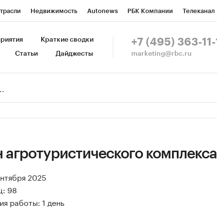
трасли
Недвижимость
Autonews
РБК Компании
Телеканал
изионеры
Национальные проекты
Город
Стиль
Крипто
Р
риятия
Краткие сводки
+7 (495) 363-11-
marketing@rbc.ru
Статьи
Дайджесты
зета
Спецпроекты СПб
Конференции СПб
Спецпроекты
Пр
Рынок наличной валюты
н агротуристического комплекса
ентября 2025
ц: 98
я работы: 1 день