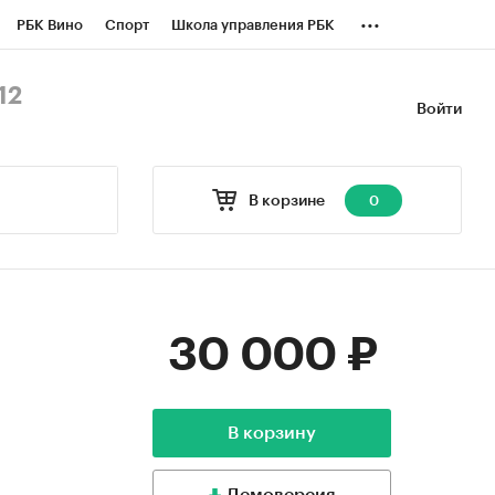
...
РБК Вино
Спорт
Школа управления РБК
БК Бизнес-среда
Дискуссионный клуб
12
Войти
оверка контрагентов
Политика
В корзине
0
30 000 ₽
В корзину