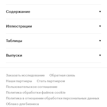
выполнен по рынку в целом, без выделения его
сегментов или изучения отдельных его
Содержание
сегментов.
Цель исследования:
анализ и прогноз
Иллюстрации
развития рынка конструкторов сайтов
Задачи исследования:
Таблицы
Описание состояния рынка конструкторов
сайтов
Выпуски
Оценка объема рынка конструкторов
сайтов
STEP-анализ факторов, влияющих на рынок
Заказать исследование
Обратная связь
конструкторов сайтов
Наши партнеры
Стать партнером
Пользовательское соглашение
Описание основных конкурентов
Политика обработки файлов cookie
Оценка текущих тенденций и перспектив
Политика в отношении обработки персональных данных
развития рынка
Облако для бизнеса