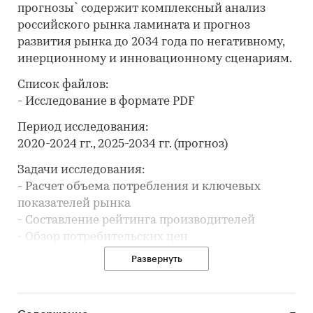
прогнозы` содержит комплексный анализ
российского рынка ламината и прогноз
развития рынка до 2034 года по негативному,
инерционному и инновационному сценариям.
Список файлов:
- Исследование в формате PDF
Период исследования:
2020-2024 гг., 2025-2034 гг. (прогноз)
Задачи исследования:
- Расчет объема потребления и ключевых
показателей рынка
- Составление рейтинга производителей
- Обзор потребительских цен
- Анализ импорта и экспорта
Развернуть
- Формирование прогноза развития рынка
В разделе `Ведущие производители`