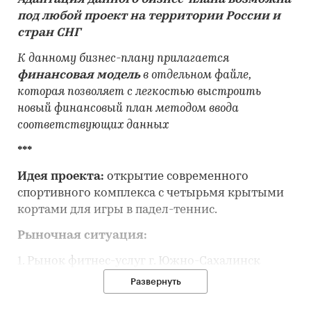
под любой проект на территории России и
стран СНГ
К данному бизнес-плану прилагается
финансовая модель
в отдельном файле,
которая позволяет с легкостью выстроить
новый финансовый план методом ввода
соответствующих данных
***
Идея проекта:
открытие современного
спортивного комплекса с четырьмя крытыми
кортами для игры в падел-теннис.
Рыночная ситуация:
1. Рынок фитнес-услуг г. Южно-Сахалинск
достигнет отметки в *** млн руб. до конца 2030
Развернуть
г. Ежегодно абонементы в спортзалы покупают