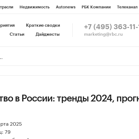
трасли
Недвижимость
Autonews
РБК Компании
Телеканал
изионеры
Национальные проекты
Город
Стиль
Крипто
Р
риятия
Краткие сводки
+7 (495) 363-11-
marketing@rbc.ru
Статьи
Дайджесты
зета
Спецпроекты СПб
Конференции СПб
Спецпроекты
Пр
Рынок наличной валюты
во в России: тренды 2024, прог
арта 2025
: 79