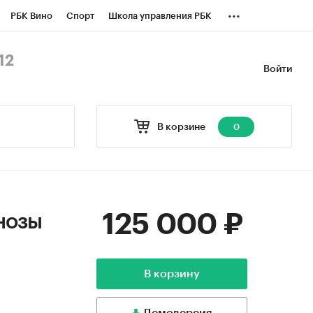
...
РБК Вино
Спорт
Школа управления РБК
БК Бизнес-среда
Дискуссионный клуб
12
Войти
оверка контрагентов
Политика
В корзине
0
125 000 ₽
нозы
В корзину