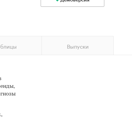
Демоверсия
аблицы
Выпуски
з
ренды,
огнозы
,