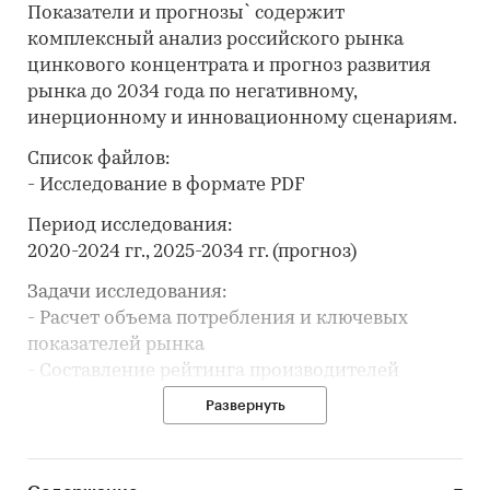
Показатели и прогнозы` содержит
комплексный анализ российского рынка
цинкового концентрата и прогноз развития
рынка до 2034 года по негативному,
инерционному и инновационному сценариям.
Список файлов:
- Исследование в формате PDF
Период исследования:
2020-2024 гг., 2025-2034 гг. (прогноз)
Задачи исследования:
- Расчет объема потребления и ключевых
показателей рынка
- Составление рейтинга производителей
- Анализ цен производителей цинкового
Развернуть
концентрата
- Анализ импорта и экспорта
- Формирование прогноза развития рынка