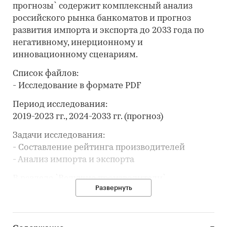
прогнозы` содержит комплексный анализ
российского рынка банкоматов и прогноз
развития импорта и экспорта до 2033 года по
негативному, инерционному и
инновационному сценариям.
Список файлов:
- Исследование в формате PDF
Период исследования:
2019-2023 гг., 2024-2033 гг. (прогноз)
Задачи исследования:
- Составление рейтинга производителей
- Анализ импорта и экспорта
В разделе `Ведущие производители`
Развернуть
рассмотрены компании:
АО `САГА ТЕХНОЛОГИИ`, ООО `БФС`, ООО `НПО
ЭТАЛОН`, ООО `ЭСФОР`, ООО `НОВЫЙ ГОРОД`