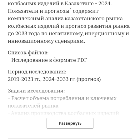
колбасных изделий в Казахстане - 2024.
Показатели и прогнозы` содержит
комплексный анализ казахстанского рынка
колбасных изделий и прогноз развития рынка
до 2033 года по негативному, инерционному и
инновационному сценариям.
Список файлов:
- Исследование в формате PDF
Период исследования:
2019-2023 гг., 2024-2033 гг. (прогноз)
Задачи исследования:
- Расчет объема потребления и ключевых
показателей рынка
- Анализ производства колбасных изделий
- Обзор производственных мощностей и расчет
Развернуть
уровня загрузки мощностей
- Составление списка производителей