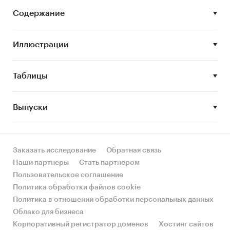
напитков
Содержание
- Обзор оптовых цен безалкогольных напитков
- Анализ импорта и экспорта
- Формирование прогноза развития рынка
Иллюстрации
В разделе `Производство` рассмотрены виды:
- Соки фруктовые и овощные
Таблицы
- Сок томатный
- Сок апельсиновый
Выпуски
- Сок ананасовый
- Сок виноградный
- Сок яблочный
- Смеси соков фруктовых и (или) овощных
Заказать исследование
Обратная связь
- Соки фруктовые и овощные прочие
Наши партнеры
Стать партнером
- Воды минеральные и напитки
Пользовательское соглашение
безалкогольные
Политика обработки файлов cookie
- Воды минеральные и газированные
Политика в отношении обработки персональных данных
неподслащенные и неароматизированные
Облако для бизнеса
- Воды минеральные негазированные и
Корпоративный регистратор доменов
Хостинг сайтов