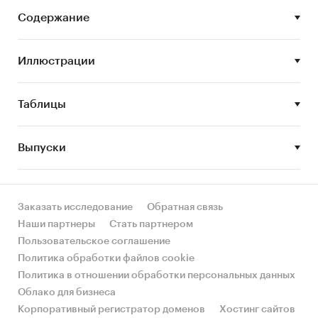
• Описание состояния рынка МРТ- и КТ-
диагностики
Содержание
• Оценка объема и потенциальной емкости
рынка МРТ- и КТ-диагностики
Иллюстрации
• STEP-анализ факторов, влияющих на рынок
МРТ- и КТ-диагностики
Таблицы
• Описание основных конкурентов
Выпуски
• Составление прогноза развития рынка до
2027 г.
Основные блоки исследования:
Заказать исследование
Обратная связь
Наши партнеры
Стать партнером
• Обзор российского рынка МРТ- и КТ-
Пользовательское соглашение
диагностики
Политика обработки файлов cookie
• Конкурентный анализ на рынке МРТ- и КТ-
Политика в отношении обработки персональных данных
диагностики в России
Облако для бизнеса
Корпоративный регистратор доменов
Хостинг сайтов
• Анализ потребления