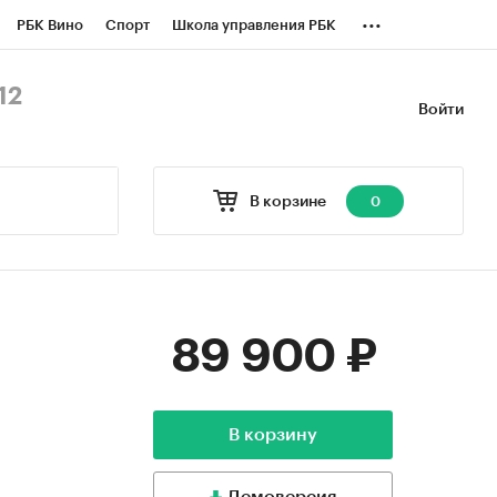
...
РБК Вино
Спорт
Школа управления РБК
БК Бизнес-среда
Дискуссионный клуб
12
Войти
оверка контрагентов
Политика
В корзине
0
89 900 ₽
В корзину