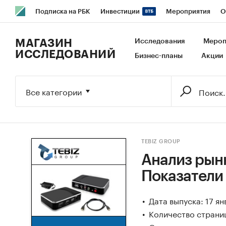
Подписка на РБК
Инвестиции
Мероприятия
О
РБК Образование
РБК Курсы
РБК Life
Тренды
В
МАГАЗИН
Исследования
Мероп
ИССЛЕДОВАНИЙ
Бизнес-планы
Акции
Исследования
Кредитные рейтинги
Франшизы
Га
Экономика
Бизнес
Технологии и медиа
Финансы
Все категории
TEBIZ GROUP
Анализ рынк
Показатели
Дата выпуска: 17 я
Количество страниц