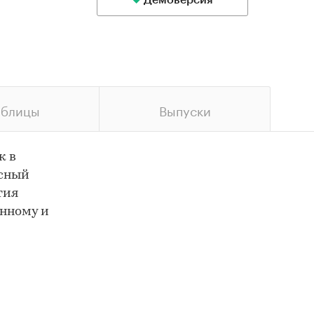
Демоверсия
аблицы
Выпуски
к в
ксный
тия
онному и