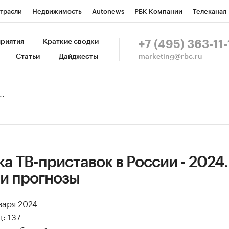
трасли
Недвижимость
Autonews
РБК Компании
Телеканал
изионеры
Национальные проекты
Город
Стиль
Крипто
Р
риятия
Краткие сводки
+7 (495) 363-11-
marketing@rbc.ru
Статьи
Дайджесты
зета
Спецпроекты СПб
Конференции СПб
Спецпроекты
Пр
Рынок наличной валюты
а ТВ-приставок в России - 2024.
 и прогнозы
нваря 2024
: 137