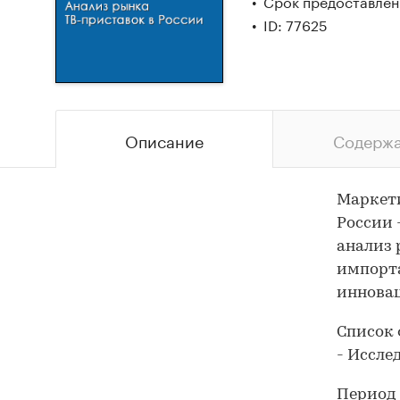
Срок предоставлени
ID: 77625
Описание
Содерж
Маркети
России 
анализ 
импорта
иннова
Список 
- Иссле
Период 