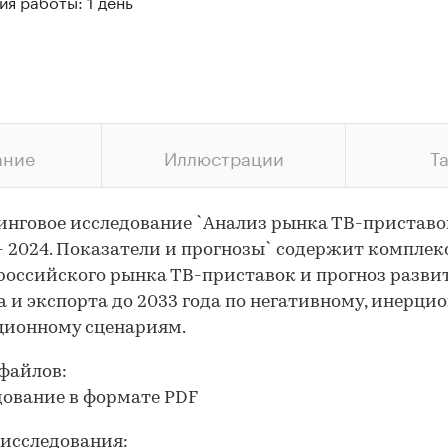
я работы: 1 день
ание
Иллюстрации
Т
нговое исследование `Анализ рынка ТВ-приставо
- 2024. Показатели и прогнозы` содержит компле
российского рынка ТВ-приставок и прогноз разви
 и экспорта до 2033 года по негативному, инерци
ционному сценариям.
файлов:
дование в формате PDF
исследования: