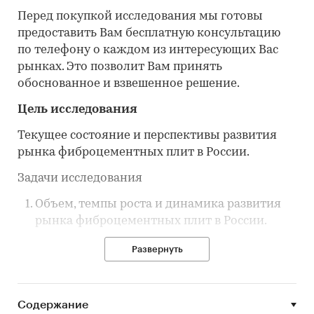
Перед покупкой исследования мы готовы
предоставить Вам бесплатную консультацию
по телефону о каждом из интересующих Вас
рынках. Это позволит Вам принять
обоснованное и взвешенное решение.
Цель исследования
Текущее состояние и перспективы развития
рынка фиброцементных плит в России.
Задачи исследования
Объем, темпы роста и динамика развития
рынка фиброцементных плит в России.
Структура рынка фиброцементных плит по
Развернуть
назначению.
Распределение рынка фиброцементных
плит по регионам.
Содержание