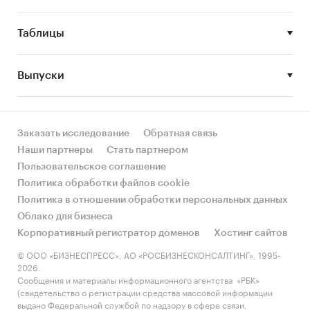
Объем и темпы роста производства
фиброцементных плит в России.
Таблицы
Объем импорта в Россию и экспорта из
России фиброцементных плит.
Выпуски
Рыночные доли основных участников
рынка фиброцементных плит в России.
Конкурентная ситуация на рынке
Заказать исследование
Обратная связь
фиброцементных плит в России.
Наши партнеры
Стать партнером
Пользовательское соглашение
Финансово-хозяйственная деятельность
Политика обработки файлов cookie
участников рынка фиброцементных плит.
Политика в отношении обработки персональных данных
Метод сбора и анализа данных
Облако для бизнеса
Корпоративный регистратор доменов
Хостинг сайтов
ФСГС РФ (Росстат):
часто информация
© ООО «БИЗНЕСПРЕСС», АО «РОСБИЗНЕСКОНСАЛТИНГ», 1995-
об
объемах производства
не содержится в
2026.
данных ФСГС РФ (Росстат) и процесс ее
Сообщения и материалы информационного агентства «РБК»
(свидетельство о регистрации средства массовой информации
получения является очень трудоемким и
выдано Федеральной службой по надзору в сфере связи,
сложным. В текущем исследовании мы имеем