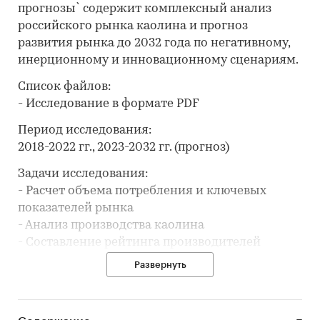
прогнозы` содержит комплексный анализ
российского рынка каолина и прогноз
развития рынка до 2032 года по негативному,
инерционному и инновационному сценариям.
Список файлов:
- Исследование в формате PDF
Период исследования:
2018-2022 гг., 2023-2032 гг. (прогноз)
Задачи исследования:
- Расчет объема потребления и ключевых
показателей рынка
- Анализ производства каолина
- Составление рейтинга производителей
- Анализ импорта и экспорта
Развернуть
- Формирование прогноза развития рынка
В разделе `Ведущие производители`