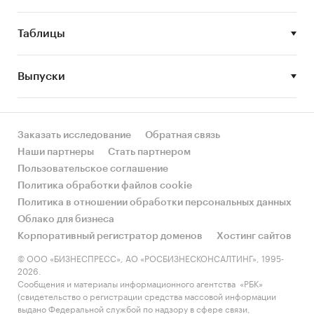
Объем импорта в Россию и экспорта из
России топливораздаточных колонок для
Таблицы
ЖМТ.
Компании – поставщики оборудования в
Выпуски
Россию. ИНН, название, объем ввоза.
Компании – получатели оборудования,
поставляемого в Россию. ИНН, название,
Заказать исследование
Обратная связь
объем ввоза.
Наши партнеры
Стать партнером
Объем и темпы роста производства
Пользовательское соглашение
топливораздаточных колонок для ЖМТ в
Политика обработки файлов cookie
России.
Политика в отношении обработки персональных данных
Облако для бизнеса
Сегментация рынка топливораздаточных
Корпоративный регистратор доменов
Хостинг сайтов
колонок для ЖМТ в России (будет
подготовлено 4 разных отчета, названия
© ООО «БИЗНЕСПРЕСС», АО «РОСБИЗНЕСКОНСАЛТИНГ», 1995-
2026.
товарных категорий, которым будут
Сообщения и материалы информационного агентства «РБК»
посвящены отчеты, приведены в разделе
(свидетельство о регистрации средства массовой информации
«товарные категории»).
выдано Федеральной службой по надзору в сфере связи,