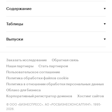
Объем, темпы роста и динамика развития
рынка стартерных аккумуляторов для
Содержание
дорожно-строительной и промышленной
техники в России.
Таблицы
Объем и темпы роста производства
стартерных аккумуляторов для дорожно-
строительной и промышленной техники в
Выпуски
России.
Объем импорта в Россию и экспорта из
России стартерных аккумуляторов для
Заказать исследование
Обратная связь
дорожно-строительной и промышленной
Наши партнеры
Стать партнером
техники.
Пользовательское соглашение
Политика обработки файлов cookie
Рыночные доли производителей на рынке
Политика в отношении обработки персональных данных
стартерных аккумуляторов для дорожно-
Облако для бизнеса
строительной и промышленной техники в
Корпоративный регистратор доменов
Хостинг сайтов
России.
© ООО «БИЗНЕСПРЕСС», АО «РОСБИЗНЕСКОНСАЛТИНГ», 1995-
Конкурентная ситуация на рынке
2026.