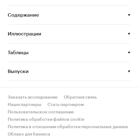
Задачи исследования:
Содержание
Описание состояния рынка автошкол в
Москве и Московской области
Иллюстрации
Оценка объема и потенциальной емкости
рынка автошкол в Москве и Московской
Таблицы
области
STEP-анализ факторов, влияющих на рынок
Выпуски
автошкол в Москве и Московской области
Описание основных конкурентов
Составление прогноза развития рынка до
Заказать исследование
Обратная связь
2027 г.
Наши партнеры
Стать партнером
Пользовательское соглашение
Основные блоки исследования
Политика обработки файлов cookie
Политика в отношении обработки персональных данных
Облако для бизнеса
Источники информации