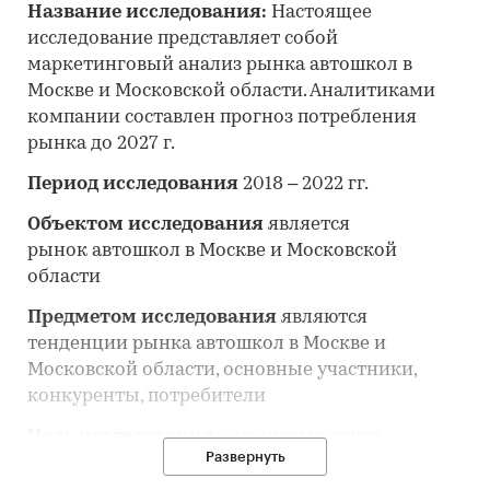
Название исследования:
Настоящее
исследование представляет собой
маркетинговый анализ рынка автошкол в
Москве и Московской области. Аналитиками
компании составлен прогноз потребления
рынка до 2027 г.
Период исследования
2018 – 2022 гг.
Объектом исследования
является
рынок автошкол в Москве и Московской
области
Предметом исследования
являются
тенденции рынка автошкол в Москве и
Московской области, основные участники,
конкуренты, потребители
Цель исследования:
анализ и прогноз
Развернуть
развития рынка автошкол в Москве и
Московской области