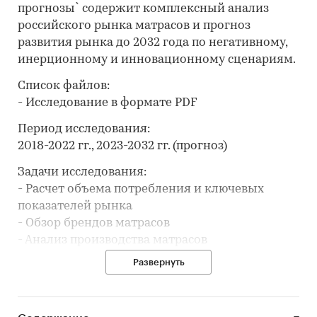
прогнозы` содержит комплексный анализ
российского рынка матрасов и прогноз
развития рынка до 2032 года по негативному,
инерционному и инновационному сценариям.
Список файлов:
- Исследование в формате PDF
Период исследования:
2018-2022 гг., 2023-2032 гг. (прогноз)
Задачи исследования:
- Расчет объема потребления и ключевых
показателей рынка
- Обзор брендов матрасов
- Анализ производства матрасов
- Составление рейтинга производителей
Развернуть
- Анализ цен производителей матрасов
- Анализ импорта и экспорта
- Обзор финансовых показателей отрасли