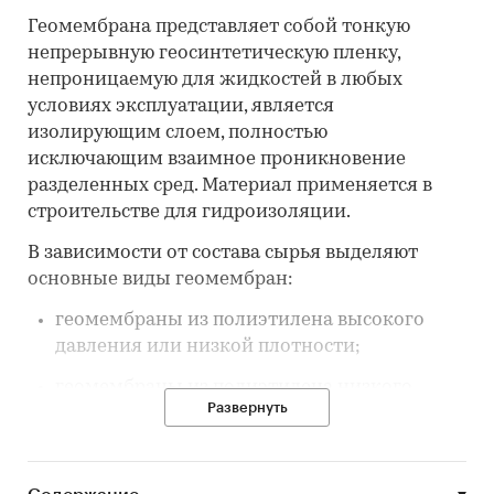
Геомембрана представляет собой тонкую
непрерывную геосинтетическую пленку,
непроницаемую для жидкостей в любых
условиях эксплуатации, является
изолирующим слоем, полностью
исключающим взаимное проникновение
разделенных сред. Материал применяется в
строительстве для гидроизоляции.
В зависимости от состава сырья выделяют
основные виды геомембран:
геомембраны из полиэтилена высокого
давления или низкой плотности;
геомембраны из полиэтилена низкого
Развернуть
давления или высокой плотности;
геомембраны из линейного полиэтилена
низкой плотности.