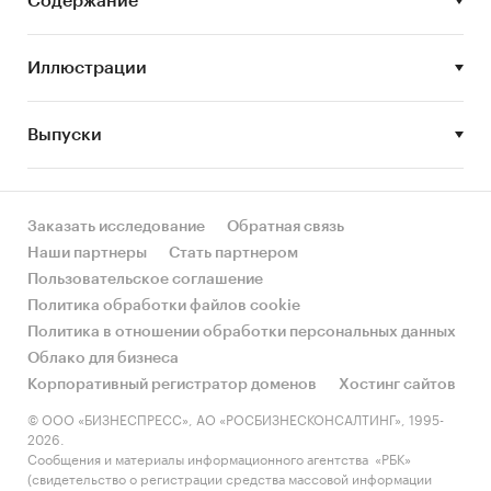
Содержание
Геомембраны применяются в строительстве
полигонов ТБО, дорожных покрытий,
Иллюстрации
резервуаров для нефти и нефтепродуктов,
шламонакопителей, хвостохранилищ,
изоляторов загрязненных почв,
Выпуски
гидроизоляции грунтов и кровли и т.д.
Заказать исследование
Обратная связь
Задачи исследования:
Наши партнеры
Стать партнером
Пользовательское соглашение
Определение объема рынка.
Политика обработки файлов cookie
Конкурентный анализ.
Политика в отношении обработки персональных данных
Облако для бизнеса
Ассортиментный и ценовой анализ.
Корпоративный регистратор доменов
Хостинг сайтов
Анализ потребления и сбыта.
© ООО «БИЗНЕСПРЕСС», АО «РОСБИЗНЕСКОНСАЛТИНГ», 1995-
2026.
Анализ факторов, влияющих на развитие
Сообщения и материалы информационного агентства «РБК»
рынка.
(свидетельство о регистрации средства массовой информации