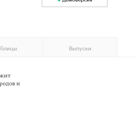
Демоверсия
аблицы
Выпуски
ржит
родов и