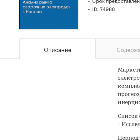
Срок предоставлени
ID: 74988
Описание
Содерж
Маркети
электро
комплек
прогноз
инерци
Список 
- Иссле
Период 