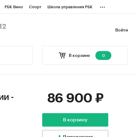
...
РБК Вино
Спорт
Школа управления РБК
БК Бизнес-среда
Дискуссионный клуб
12
Войти
оверка контрагентов
Политика
В корзине
0
86 900 ₽
и -
В корзину