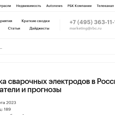
трасли
Недвижимость
Autonews
РБК Компании
Телеканал
изионеры
Национальные проекты
Город
Стиль
Крипто
Р
риятия
Краткие сводки
+7 (495) 363-11-
marketing@rbc.ru
Статьи
Дайджесты
зета
Спецпроекты СПб
Конференции СПб
Спецпроекты
Пр
Рынок наличной валюты
а сварочных электродов в Росси
атели и прогнозы
рта 2023
: 189