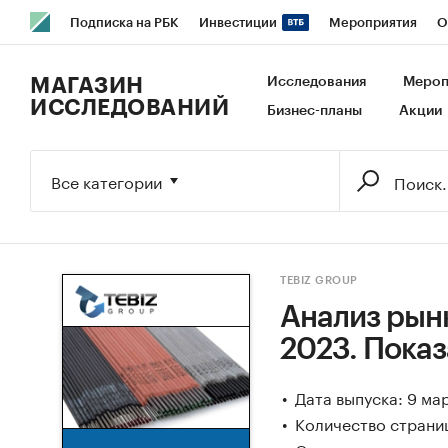
Подписка на РБК
Инвестиции
Мероприятия
О
РБК Образование
РБК Курсы
РБК Life
Тренды
В
МАГАЗИН
Исследования
Мероп
ИССЛЕДОВАНИЙ
Бизнес-планы
Акции
Исследования
Кредитные рейтинги
Франшизы
Га
Экономика
Бизнес
Технологии и медиа
Финансы
Все категории
TEBIZ GROUP
Анализ рынк
2023. Показ
Дата выпуска: 9 ма
Количество страниц