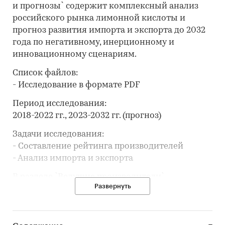
и прогнозы` содержит комплексный анализ
российского рынка лимонной кислоты и
прогноз развития импорта и экспорта до 2032
года по негативному, инерционному и
инновационному сценариям.
Список файлов:
- Исследование в формате PDF
Период исследования:
2018-2022 гг., 2023-2032 гг. (прогноз)
Задачи исследования:
- Составление рейтинга производителей
- Анализ импорта и экспорта
В разделе `Ведущие производители`
Развернуть
рассмотрены компании:
АО `РУССКИЙ ПРОДУКТ`, ООО `Д-Р ОЕТКЕР`,
ООО `ПЕЦ-ХААС`, ООО `ТД-ХОЛДИНГ`, ООО