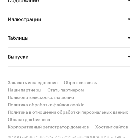
В разделе `Ведущие производители`
Содержание
рассмотрены компании:
АО `УПЗ`, АО `ПО `УОМЗ`, ООО `МЕДПРОМ`, ООО
Иллюстрации
`ХИРАНА+`, ООО `ДИКСИОН`, АО
`КРАСНОГВАРДЕЕЦ`, ООО `РЕСПЕКТ-ПЛЮС`,
ООО `АЭЛИТА`
Таблицы
В разделе `Импорт` и `Экспорт` рассмотрены
виды:
Выпуски
- Наркозные аппараты, не ветеринарные
- Ветеринарные наркозные аппараты
В разделах со внешней торговлей представлена
Заказать исследование
Обратная связь
разбивка данных по ценовым сегментам:
Наши партнеры
Стать партнером
- low-priced (низко-ценовой сегмент или
Пользовательское соглашение
сегмент эконом предложений);
Политика обработки файлов cookie
- middle-priced (средне-ценовой сегмент);
Политика в отношении обработки персональных данных
- high-priced (высоко-ценовой сегмент).
Облако для бизнеса
Корпоративный регистратор доменов
Хостинг сайтов
В разделе `Импорт` рассмотрены бренды:
© ООО «БИЗНЕСПРЕСС», АО «РОСБИЗНЕСКОНСАЛТИНГ», 1995-
DRAEGER, MINDRAY, MAQUET, CHIRANA, GE,