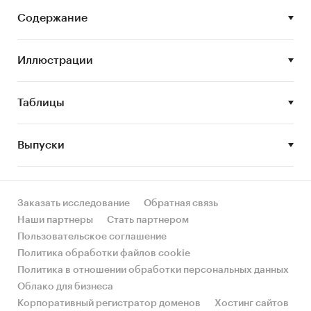
- Формирование прогноза развития рынка
Содержание
В разделе `Производство` рассмотрены виды:
- Мороженое сливочное
Иллюстрации
- Мороженое молочное
- Мороженое плодово-ягодное
- Мороженое ароматизированное
Таблицы
- Мороженое мягкое
- Торты, пирожные и десерты из мороженого
Выпуски
- Пломбир
- Мороженое прочее
В разделе `Производство` рассмотрены
Заказать исследование
Обратная связь
области:
Наши партнеры
Стать партнером
г.Алматы, Алматинская область, Туркестанская
Пользовательское соглашение
область, Карагандинская область,
Политика обработки файлов cookie
Костанайская область, Восточно-Казахстанская
Политика в отношении обработки персональных данных
область, Актюбинская область, Акмолинская
Облако для бизнеса
область, Жамбылская область, г.Шымкент и
Корпоративный регистратор доменов
Хостинг сайтов
прочие