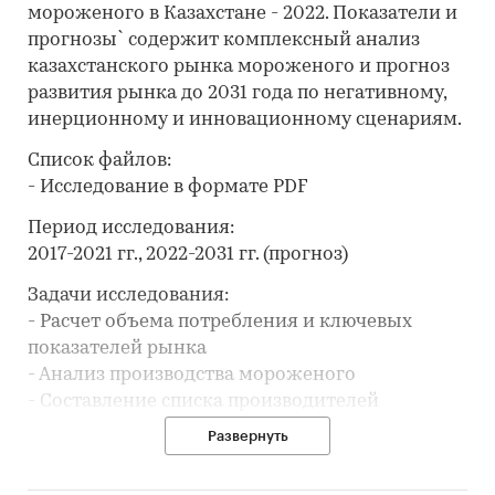
мороженого в Казахстане - 2022. Показатели и
прогнозы` содержит комплексный анализ
казахстанского рынка мороженого и прогноз
развития рынка до 2031 года по негативному,
инерционному и инновационному сценариям.
Список файлов:
- Исследование в формате PDF
Период исследования:
2017-2021 гг., 2022-2031 гг. (прогноз)
Задачи исследования:
- Расчет объема потребления и ключевых
показателей рынка
- Анализ производства мороженого
- Составление списка производителей
- Анализ цен производителей мороженого
Развернуть
- Обзор оптовых цен мороженого
- Анализ импорта и экспорта