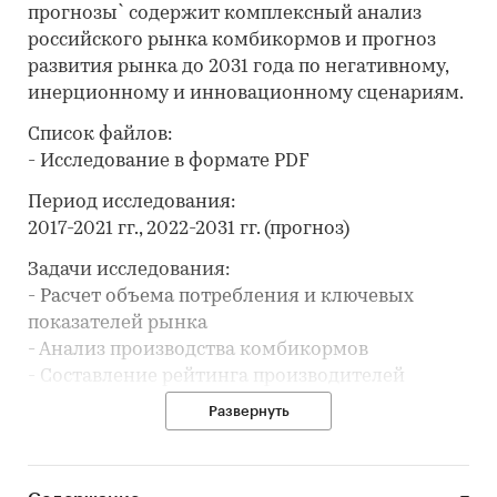
прогнозы` содержит комплексный анализ
российского рынка комбикормов и прогноз
развития рынка до 2031 года по негативному,
инерционному и инновационному сценариям.
Список файлов:
- Исследование в формате PDF
Период исследования:
2017-2021 гг., 2022-2031 гг. (прогноз)
Задачи исследования:
- Расчет объема потребления и ключевых
показателей рынка
- Анализ производства комбикормов
- Составление рейтинга производителей
- Анализ цен производителей комбикормов
Развернуть
- Анализ импорта и экспорта
- Обзор финансовых показателей отрасли
- Формирование прогноза развития рынка